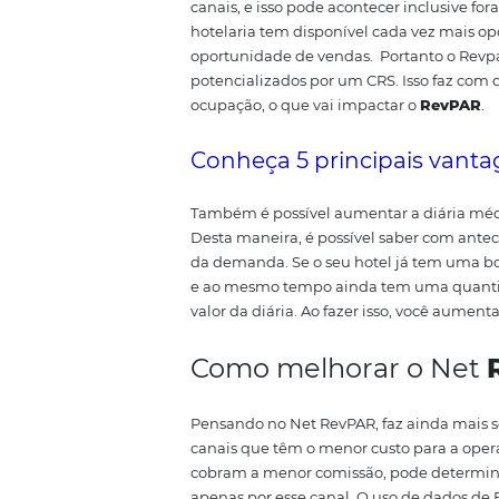
cada apartamento custa e quant
sua conta não ficar no vermelho
Net RevPAR
Hoje, os hotéis não falam som
é responsável por encontrar a r
distribuição ou comissões de ag
viagens.
Já o Net RevPAR mostr
investir para que ele fosse ocu
média e a taxa de ocupação.
Como potencial
Uma das principais funções d
ampliar a capilaridade da distri