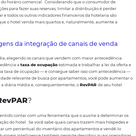
o cada um deles gera, é possível entender o quanto é prec
 e otimizar seus
resultados de vendas
.
ente em cálculo de RevPAR, mas também de Net RevPAR.
A 
eceita gerada por apartamento, a receita líquida. Mas não 
ências
.
Ou seja, não desconta da receita as comissões das 
a o ganho exato com um apartamento, após “descontar” o q
pado pelos
hóspedes
, enquanto o
RevPAR
leva em conta som
izar o
RevPAR
?
e uma ferramenta como um
Sistema Central de Reservas
(CRS
buição do hotel.
Sem um CRS, o hotel precisa se conectar d