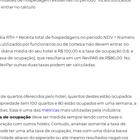
 o fixo é o quanto ele custa para o empreendimento, inde
e que está relacionado ao uso, à hospedagem.
ue:
TO (%) = Taxa de ocupação de um período
UHO = Unida
odo
UH = Unidades de hospedagem existentes no período
não devem entrar no cálculo.
Diária média
RTH = Receita total de hospedagens no perí
íodo
*locais utilizados por funcionários ou de cortesia não
ico: se a diária média do seu hotel é R$ 100,00 e a taxa d