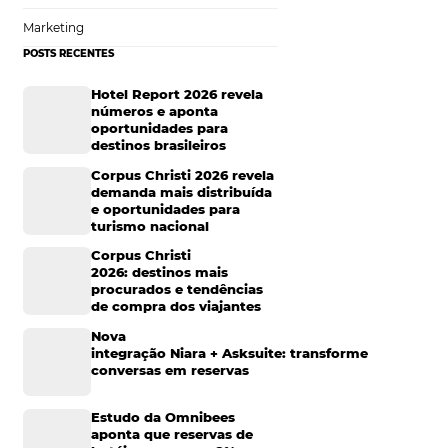
pendentemente da
Hotelaria
Tecnologia na Hotelaria
Mais Acessados
Análise
des de
Distribuição
*locais utilizados
Marketing
POSTS RECENTES
Hotel Report 2026 rev
números e aponta
odo
NDV = Número
oportunidades para
 devem entrar no
destinos brasileiros
e ocupação 0,8, a
Corpus Christi 2026 re