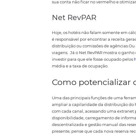
Por que essa mé
O
RevPAR hoteleiro
é relevant
estabelecimento.
Levando em c
duas médias em uma só. Assim, 
um hotel
ao invés da análise iso
os gastos com funcionários, ou 
para saber o custo de cada quart
equilíbrio, ou seja, a diária mí