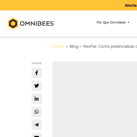
Por Que Om
Home
> Blog >
RevPar: Como pot
SHARE