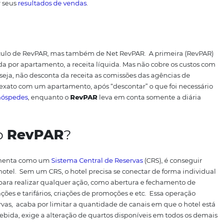
trica é tão importante?
e porque mostra a receita real que cada apartamento traz 
onsideração a Taxa de Ocupação e a Diária Média, o
RevP
fica mais evidente a importância de observar um conjun
lada.
Os quartos têm um custo, que incluem a conta de luz,
seja, as despesas gerais. Tudo isso é dividido pelo número
o.
A importância em fazer esse cálculo está em encontrar 
nima a ser cobrada para que não haja prejuízo em seu hotel.