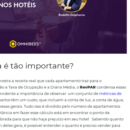
io pelo qual seus apartamentos estão sendo vendidos no m
erada, dividida pelo número de quartos que foram ocupados
 conta um período específico.
Retornando ao exemplo anter
avam ocupados geraram uma receita de R$ 56.000,00 o valo
 avaliar apenas a diária média não se leva em consideraçã
Por esta razão, é preciso ficar atento novamente ao analis