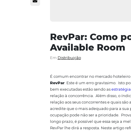
RevPar: Com
Available R
Em
Distribuição
É comum encontrar no mercado
RevPar
. Este é um erro gravíss
bem executadas estão sendo as