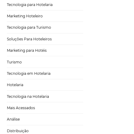
ção de um hotel em
Distribuição Hoteleira
lo: talvez você
o, de forma que a
Tecnologia
sideração que a
teza? Bom, o
Eventos de Turismo
 negócio e também
, por sua vez, vai
Tecnologia para Hotelaria
Marketing Hoteleiro
om
Tecnologia para Turismo
Soluções Para Hoteleiros
Marketing para Hotéis
indicador de
de um hotel (ADR)
Turismo
o pelo número total
a quarto, existe um
Tecnologia em Hotelaria