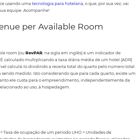
so, o índice mostra qual é a variação do tarifário e ocupa
 quais são as lacunas que devem ser preenchidas.
Por exemp
ra a sua propriedade é manter-se líder no quesito tarifári
dade.
Provavelmente essa escolha foi feita levando em con
 seja a melhor estratégia para o negócio. Mas como ter cer
 artigo reforçaremos a importância do
RevPAR
para o seu
r esse índice usando uma
tecnologia para hotelaria
, o que
r tempo da sua equipe. Acompanhe!
 o Revenue per Available Ro
per available room (ou
RevPAR
, na sigla em inglês) é um 
oteleiro. É calculado multiplicando a taxa diária média 
m é possível calculá-lo dividindo a receita total do quart
do que está sendo medido. Isto considerando que para cad