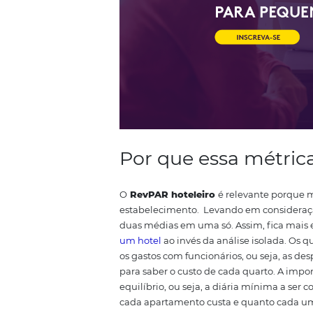
Esse cálculo mostra o valor méd
resultado do total da receita g
conta deve ser feita levando em
sete dias os 80 quartos que est
média é de R$ 100,00.
Porém, ao
cada apartamento gera ao hotel. 
maneira isolada.