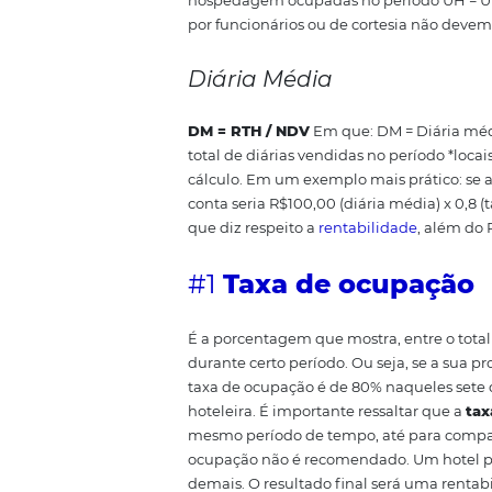
custo fixo e um custo variável:
ocupação. Já o variável é aquel
Entenda:
Taxa de Ocupação
TO (%) = (UHO / UH) x 100
Em q
hospedagem ocupadas no perí
por funcionários ou de cortesia 
Diária Média
DM = RTH / NDV
Em que:
DM = 
total de diárias vendidas no per
cálculo.
Em um exemplo mais prát