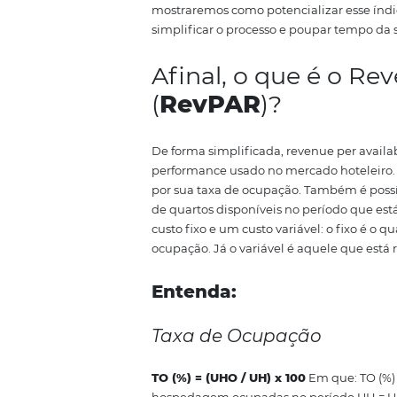
relação à concorrência.
Além dis
relação aos seus concorrentes e
acredite que o mais adequado pa
ocupação pode não ser a priori
longo prazo, é possível que essa
RevPar lhe dirá a resposta.
Neste
mostraremos como potencializa
simplificar o processo e poupa
Afinal, o que é
(
RevPAR
)?
De forma simplificada, revenue 
performance usado no mercado h
por sua taxa de ocupação.
També
de quartos disponíveis no perío