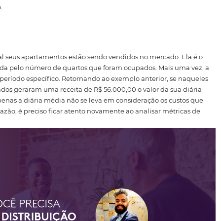
dia) x 0,8 (taxa de ocupação), que resultaria em um RevPA
, além do RevPar outras duas taxas podem ser calculadas:
ação
re o total de quartos oferecidos pelo hotel, quantos dest
 se a sua propriedade tem 100 quartos e 80 estão ocupado
les sete dias.
Essa é uma das
métricas
mais utilizadas pe
r que a
taxa de ocupação
deve ser medida sempre tendo 
ara comparação com outros hotéis.
Contudo, analisar some
m hotel pode ter uma alta taxa de ocupação, mas com um
 uma rentabilidade abaixo do esperado ou até mesmo resul
partamento.