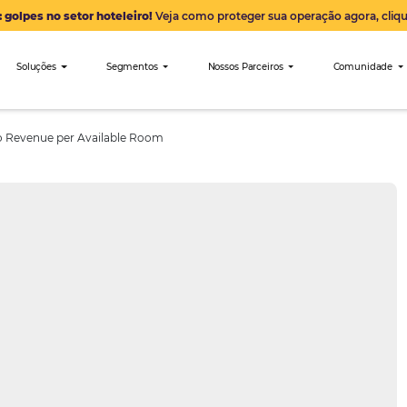
Alerta: golpes no setor hoteleiro!
Veja como proteger sua 
nibees
Soluções
Segmentos
Nossos Parceiro
encializar o Revenue per Available Room