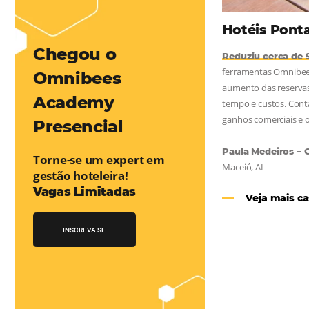
mentou em 1.000% Suas Vendas
na
Friday, cada dia conta — e cada clique pode se transformar em
esse desafio e, junto à equipe da Niara, implementou duas
 e eficaz. O resultado? Um aumento…
Chegou o