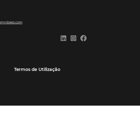
ões
Comunidade
Contato
eiros
Omnibees Academy
Atendimento ao Cliente
Parceiro
Blog
Reclame Aqui
Webinars Omnibees
Carreiras
Casos de Sucesso
Medidas de atuação