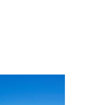
ntemente nos últimos anos e gastos com hospedagem,
o, além disso, é muito comum que os turistas sempre…
lientes.