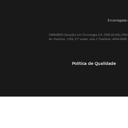
Por que Omnibees
Soluções Omnibees
Sobre a Omnibees
HotéisNet / Operadoras
A Omnibees em números
Gestor de Canais
Nossos Clientes
Bee2Pay Pagamentos
Nossa Equipe
Seguros
Casos de Sucesso
Motor de Reservas
Projeto PT
Website
(RGPC) – Portugal
Central de Reservas
Calculadora de ROI
CRM e Automação de
Marketing
Canal TMCs e Empresas
Soluções Bee2Bee