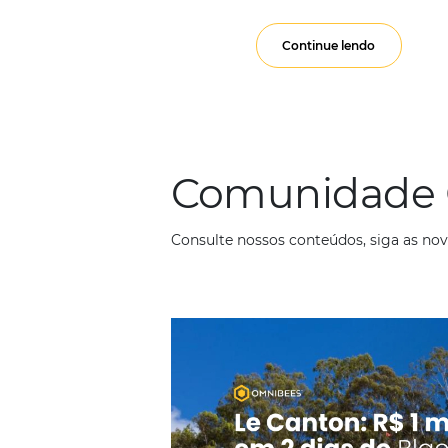
interna
Em
Marketing
4 
O número de pessoas
transporte e aliment
Continue lendo
Comunid
Consulte nossos conteúdos, s