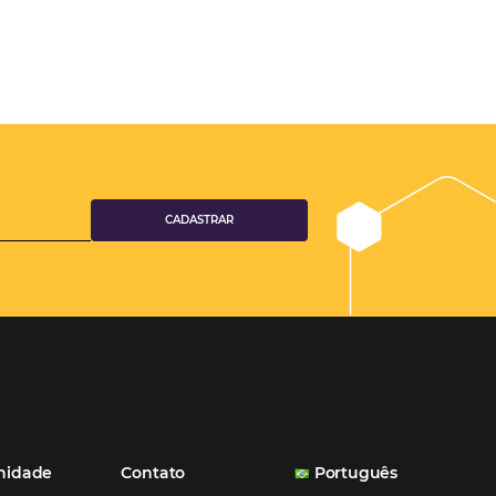
aumento das reservas, produtividade e rentabilidade, além de re
tempo e custos. Contar com a parceria da Omnibees é a garanti
ganhos comerciais e operacionais”
Paula Medeiros – Gerente Comercial
Maceió, AL
Veja mais cases