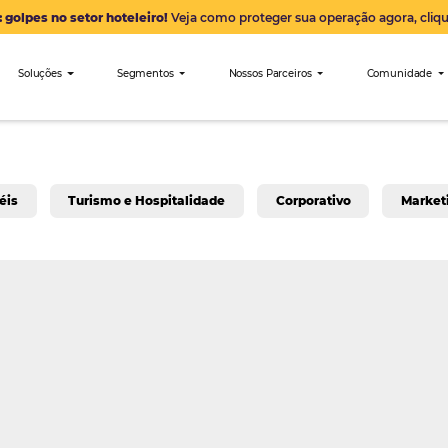
Alerta: golpes no setor hoteleiro!
Veja como proteger sua 
nibees
Soluções
Segmentos
Nossos Parceiro
a para Hotéis
Turismo e Hospitalidade
Corpo