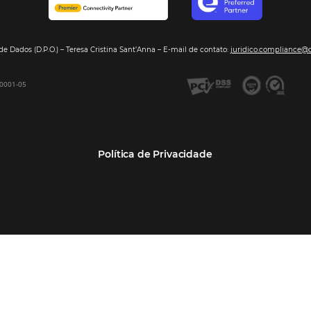
Segmentos
Integraç
Dados de Mercado
Pousadas
Nossos Parc
Inteligência de Dados
Hotéis
Seja nosso 
GDS Sabre, Amadeus
Redes Hoteleiras
Integração PMS
Resorts e Spas
Bee2Bee – Extranet
Agências de Viagens
Bee2Bee – Pagamento
Operadoras Turísticas
Seguro
TMCs
Bee2Bee – Operadora e
Empresas
Agência
Bee Price – RMS Light
Bee Price – Yield Manager