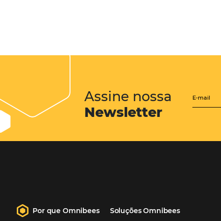
CENTRAL de RESERV
transforme cotações of
em reservas online
Uma solução que auxilia os hoteleir
aumento da conversão de cotações 
Email, Telefone e Whatsapp, de form
prática. Permitindo que todas as et
processo de reservas sejam gerenci
forma integrada. Conheça!
Saiba mais…