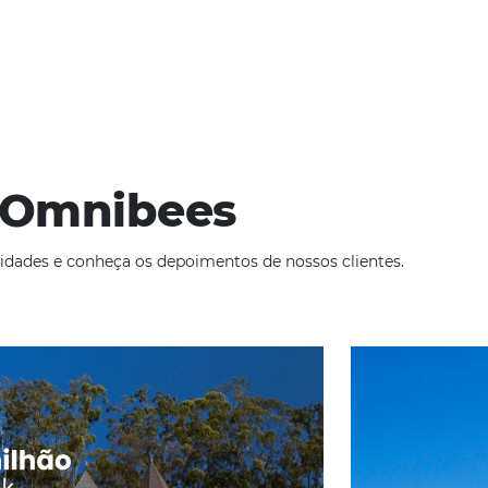
cionais
de julho de 2019
 que viajam para países estrangeiros têm aumentado consta
ação, são inevitáveis durante a estadia em um país estrangeir
ade
Omnibees
iga as novidades e conheça os depoimentos de nossos c