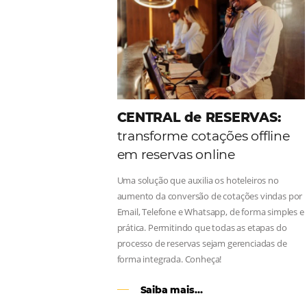
Como o Le Canton
Au
Black Friday
Em datas estratégicas como a Black 
uma reserva. O Le Canton entendeu 
soluções da Omnibees de forma ágil
Continue lendo…