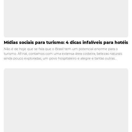
POST ANTERIOR
5 estratégias que você pode adotar par
melhorar suas vendas
PRÓXIMO POST
Motor de Reservas: a melhor estratégia de
vendas diretas
Posts relacionados