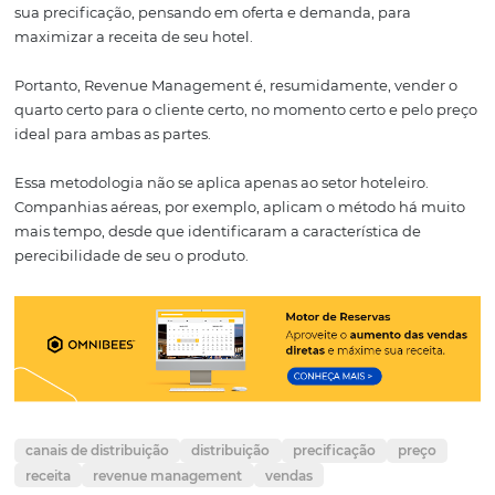
quarto que fica um dia sem estar comprado representa
venda que nunca poderá ser feita novamente
Não perder oportunidade de venda desse produ
principal propósito dessa metodologia.
O RM consiste em flutuar as tarifas dos quartos se base
análises e métricas provenientes de inteligência de dad
forma que se aproveite o máximo possível as tendências
demandas do mercado.
A análise dos dados irá direcionar as ações do hoteleiro
sua precificação, pensando em oferta e demanda, para
maximizar a receita de seu hotel.
Portanto, Revenue Management é, resumidamente, ven
quarto certo para o cliente certo, no momento certo e pe