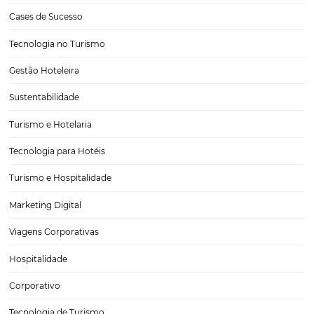
Alfabeto da Hotelaria: Desmistificando os Concei
Palavras-Chave do Dia a Dia Hoteleiro
Introdução Quem vive o universo da hotelaria sabe que o setor pos
vocabulário técnico, com muitas siglas, expressões estrangeiras e t
operação que, para iniciantes (e até veteranos), podem parecer conf
Neste artigo, você vai mergulhar no “Alfabeto…
CATEGORIAS
Tecnologia para Turismo
Soluções Para Hoteleiros
Marketing para Hotéis