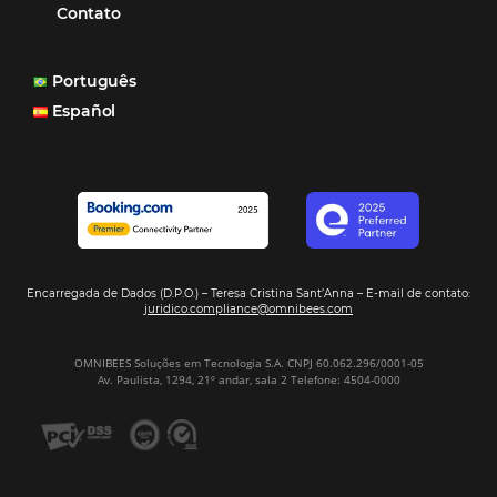
Corpus Christi 2026 revela demanda mais
distribuída e oportunidades para turismo n
Corpus Christi 2026: destinos mais procur
tendências de compra dos viajantes
Nova integração Niara + Asksuite: transfo
conversas em reservas
Estudo da Omnibees aponta que reservas 
hotéis cresceram 8% em 2025