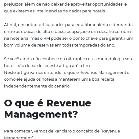
Contudo, nem sempre as flutuações são realizadas da m
mais adequada, impactando diretamente na taxa de oc
diária média e principalmente na receita do estabeleci
diminuindo margens e rentabilidade do negócio
Para lidar com esse desafio e prevenir seu hotel de possí
prejuízos, além de não deixar de aproveitar oportunidad
que existem as inteligências de dados para hotéis.
Afinal, encontrar dificuldades para equilibrar oferta e
entre as épocas de alta e baixa ocupação é um desafio
na hotelaria, mas o RM pode ser o ponto chave para gar
bom volume de reservas em todas temporadas do ano.
Se você ainda não conhece ou não aplica essa metodolo
hotel, não deixe de ler este artigo até o fim.
Neste artigo vamos entender o que é Revenue Managem