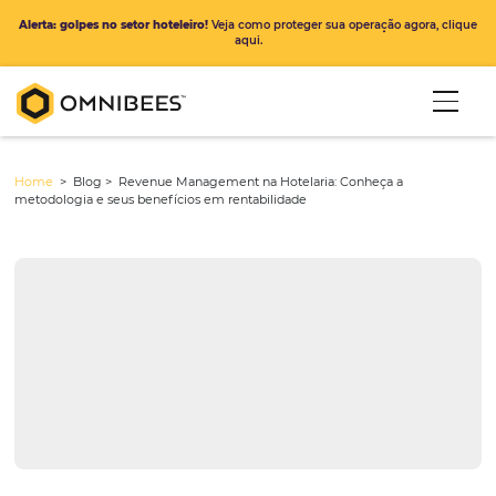
Alerta: golpes no setor hoteleiro!
Veja como proteger sua operação ago
aqui.
Home
> Blog >
Revenue Management na Hotelaria: Conheça a
metodologia e seus benefícios em rentabilidade