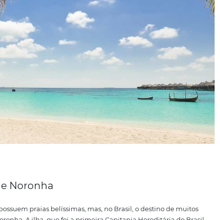
hu, no Peru, terá direito a um carimbo especial. Países com
oreia do Sul também possuem lugares onde os passaportes
ou em sua pousada criar um modelo de “passaporte” exclu
o de anotações em formato de passaporte, um
souvenir
pe
ém gera
lembrança e valor de marca
para sua pousada.
s do mundo
ico em praias. Seu extenso litoral é digno de muitas viagens e
é impossível não pensar no mar do Caribe.
A praia de Grac
 o primeiro lugar no ranking por suas barreiras de corais co