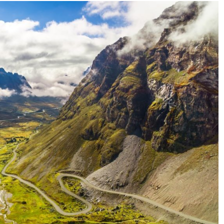
m a estrada de Yungas. Uma das únicas rotas que liga a flo
 construída em 1930 por prisioneiros da guerra dos Chacos 
 atrai os turistas.
O motivo é simples: a estrada causa de
se arcaica, ela não oferece mais do que 3 metros de largur
os, tornando a passagem de veículos extremamente perigo
de cima da montanha, há também muita poeira e neblina 