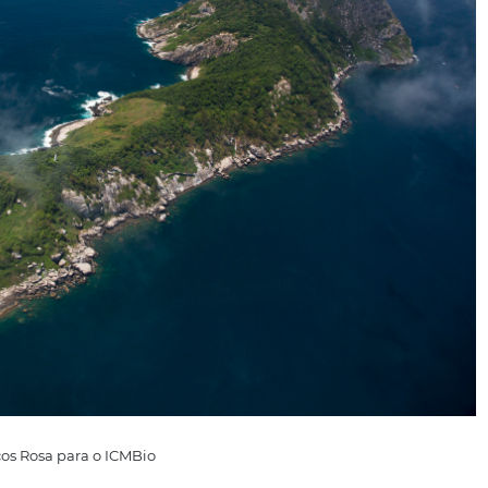
rande
 ou pior entra no âmbito do gosto de cada um, algo que é 
 quando é para se referir a uma ilha que possui cerca de 5
 quadrado.
A famosa
Ilha de Queimada Grande
, próxima a
gosos para se visitar no mundo: lá vive a
Jararaca-ilhoa
, u
no causa uma morte rápida e extremamente dolorosa.
A Il
ssário tirar uma licença especial para visitá-la, mas cá ent