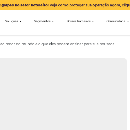
Alerta: golpes no setor hoteleiro!
Veja como proteger sua 
nibees
Soluções
Segmentos
Nossos Parceiro
bre turismo ao redor do mundo e o que eles podem ensinar par