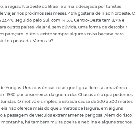
buscar boas referências para aplicar no próprio negócio.
 redor do mundo, e com elas dicas para você aplicar em s
s sobre turismo ao redor do
 do Turismo, a região Nordeste do Brasil é a mais desejada 
intenção de viajar nos próximos seis meses, 49% gostaria d
ista, com 23,4%, seguido pelo Sul, com 14,3%, Centro-Oes
rasil ou para outros países, viajar é, sem dúvida, uma for
 fatos curiosos pareçam inúteis, existe sempre alguma cois
 a dia do hotel ou pousada. Vamos lá?