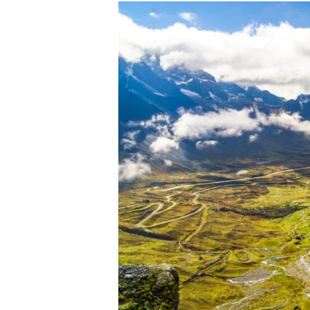
Se visitar a Bolívia, cuidado co
boliviana com a capital, ela foi
chamar de ponto turístico que não
por ano. Projetada de forma qua
trechos pode chegar aos 2 metr
de rolarem pedras gigantescas 
não pavimentados com asfalto.