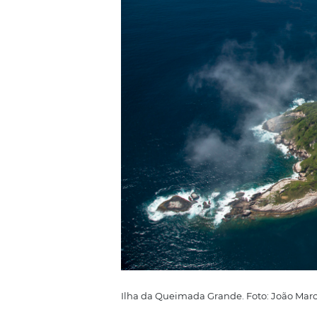
Ilha de Queimada G
Considerar um local como melhor
discute, não é mesmo? A não ser
altamente venenosas por metro
Paulo, é um dos locais mais peri
mortais que existe. O seu vene
Grande é tão perigosa que é nece
dar ao trabalho?