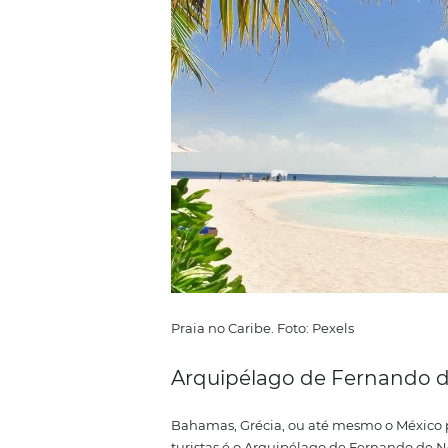
#Dica:
Se você vai visitar o Machu Picc
Estados Unidos e até mesmo a C
com carimbos especiais.
Já pens
hóspedes? Um prático bloquinh
cara do seu hotel. O que tamb
2 Melhores praia
Praia de Grace Bay
E por falar em ilha, o Brasil é r
Mas, quando o tema é em praia, 
Providenciales, no Caribe, levou