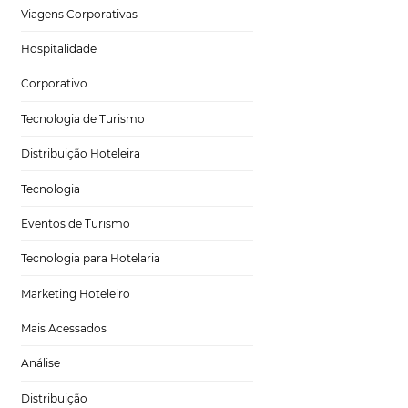
Separamos 6
ua pousada. Vamos
Tecnologia para Hotéis
Turismo e Hospitalidade
 mundo
Marketing Digital
Viagens Corporativas
por turistas
e ir ao Nordeste. O
Hospitalidade
te tem 8,7% e
ma de descobrir
Corporativo
a bacana para
Tecnologia de Turismo
Distribuição Hoteleira
Tecnologia
Eventos de Turismo