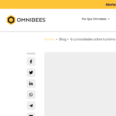
Por Que Om
Home
> Blog >
6 curiosidades so
SHARE