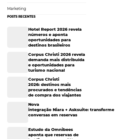
resta amazônica
Tecnologia para Hotelaria
e é o que podemos
Marketing Hoteleiro
 200 a 300 mortes
a, em alguns
Mais Acessados
sa.
Além do risco
e alguns trechos
Análise
Distribuição
Marketing
POSTS RECENTES
Hotel Report 2026 rev
números e aponta
oportunidades para
destinos brasileiros
Corpus Christi 2026 re