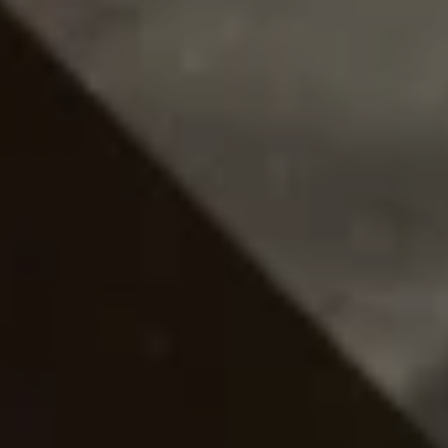
A PLATAFORMA MAIS COMPLETA
PARA VENDAS E PAGAMENTOS D
HOTÉIS
Soluções para Hotéis, Pousadas, Resorts, Redes Hoteleiras, E
TMCs, Agências de Viagem, OTAs e Operadoras.
CONHEÇA NOSSAS SOLUÇÕES