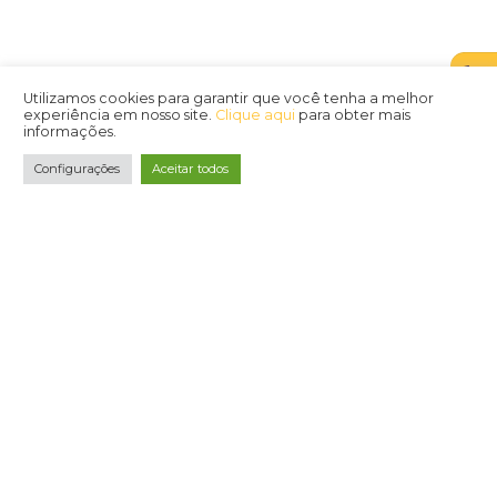
Conheça nossas
princip
soluções
A Omnibees é uma plataforma completa com soluçõe
tecnológicas que tornam mais simples, produtivo,