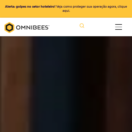
Alerta: golpes no setor hoteleiro!
Veja como proteger sua operação ago
aqui.