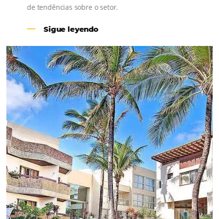
Revenue Management na
Hotelaria:
Para tomar decisões assertivas, que tragam
crescimento para o negócio e fazer um bom
Revenue Management é importante que o
hoteleiro possua dados confiáveis e informações
de tendências sobre o setor.
Sigue leyendo