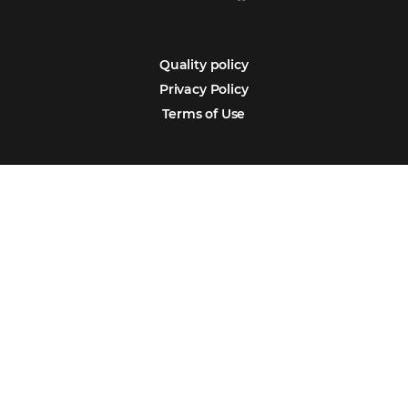
Português
Español
Encarregada de Dados (D.P.O.) – Teresa Cristina Sant’Anna – E-mail de
juridico.compliance@omnibees.com