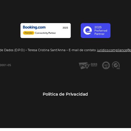
Segmentos
Integraci
Bee2Pay –Pago Seguro
Hoteles
Nuestros so
GDS Sabre, Amadeus
Cadenas Hoteleras
Sea nuestro
Bee Price –Yield Manager
Resorts y Spas
BeeCorp –Extranet
Posadas
BeeCorp –Inteligencia de
Operadores turísticos
Datos
Empresas
BeeCorp –Operadora y
Agencia Corporativa TMCs