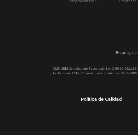
Por qué Omnibees
Soluciones
Sobre Omnibees
Gestor de Canales
Omnibees en numeros
Motor de reservas
Nuestros socios
Central de Reservas
Nuestra Equipo
Sitio Web Responsivo
Casos de Éxito
Bee2Bee–TMC y
(RGPC) – Portugal
Empresas
Bee2Bee–HotéisNet