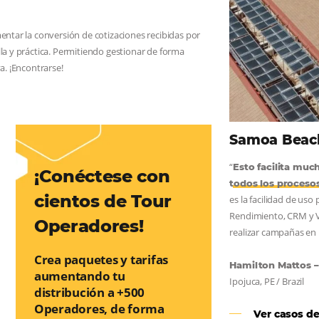
AS:
convierta cotizaciones fuera de
nea
os a incrementar la conversión de cotizaciones recibidas por
orma sencilla y práctica. Permitiendo gestionar de forma
so de reserva. ¡Encontrarse!