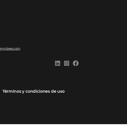
ones
Comunidad
Contacto
cios
Omnibees Academy
Hable con nosotros
 socio
Blog
Quejarse aquí
Casos de Éxito
Carreras