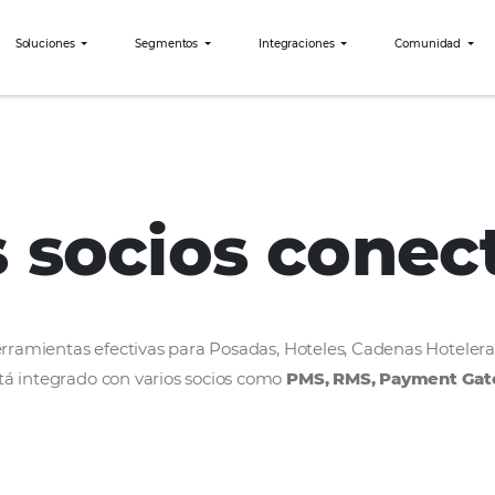
bees?
Soluciones
Segmentos
Integraciones
Accor
os socios c
rollar herramientas efectivas para Posadas, Hoteles
bees está integrado con varios socios como
PMS, R
ercado.