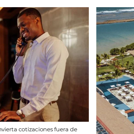
ad
Omnibees
 sigue las novedades y conoce los testimonios de nuest