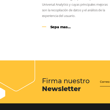
Sigue leyendo...
Google Analytics 4:
cambios y nuevas func
Lo que debes saber sobre la nueva
herramienta de Google, que reempla
Universal Analytics y cuyas principa
son la recopilación de datos y el análi