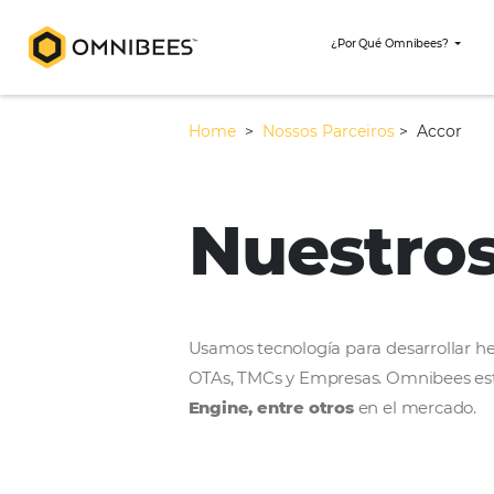
¿Por Qué Omni
Home
>
Nossos Parceiros
>
Nuestr
Usamos tecnología para desar
OTAs, TMCs y Empresas. Omni
Engine, entre otros
en el m