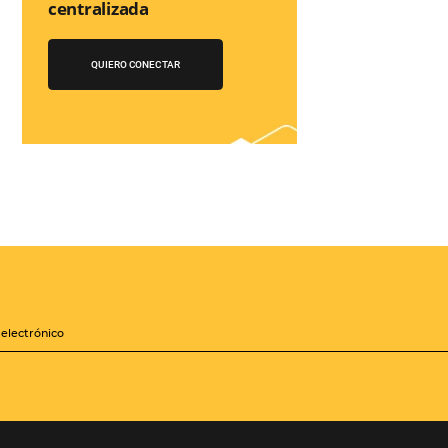
¡Conéctese con
cientos de Tour
Operadores!
Crea paquetes y tarifas
iones
aumentando tu
distribución a +500
Operadores, de forma
zará a
centralizada
les mejoras
sis de la