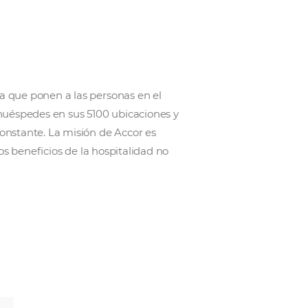
pertos en hotelería que ponen a las personas en el
iende a millones de huéspedes en sus 5100 ubicaciones
eciendo de manera constante. La misión de Accor es
l, para garantizar los beneficios de la hospitalidad no