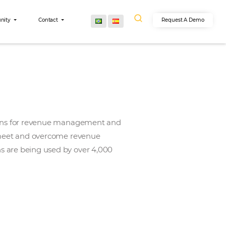
egrations
Community
Contact
vel technology solutions for revenue management and
o-use solutions that meet and overcome revenue
dPlanet’s solutions are being used by over 4,000