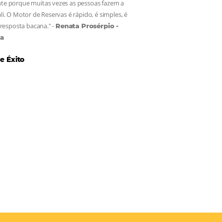
Casa Di Vina Boutique Hotel:
Cliente
Omnibees há 8 anos
"A Casa Di Vina Boutique Hotel (ex-Mar Brasil Hotel) usa três
produtos da Omnibees: o Channel Manager, fundamental para
distribuição do nosso inventário por canais nacionais e internaci
o Site que é bacana também porque a gente consegue mostrar 
originalidade de ser hotel boutique, e também o Motor de Rese
que é muito importante porque muitas vezes as pessoas fazem 
reserva diretamente ali. O Motor de Reservas é rápido, é simples,
fácil e ele nos dá uma resposta bacana." -
Renata Prosérpio -
Sócia e Proprietária