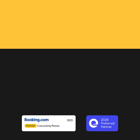
el
QUERO CONHECER
 os
el é o
e com sua
encontrará,