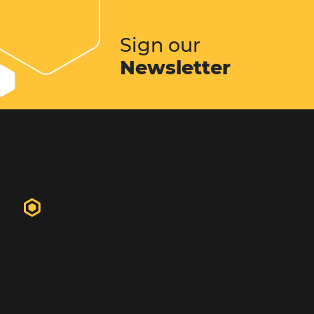
O site do hotel desempenha um pap
importante no relacionamento com
hóspedes. Em geral o website do hot
primeiro contato do futuro hósped
propriedade. É nele que o hóspede 
informações, fotos, vídeos...
Conheça esta solução