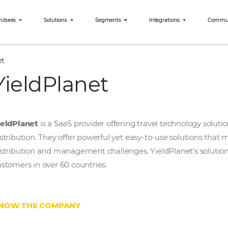
Why Omnibees
Solutions
Segments
Int
YieldPlanet
YieldPlanet
YieldPlanet
is a SaaS provider offering tra
distribution. They offer powerful yet easy-t
distribution and management challenges. Yiel
customers in over 60 countries.