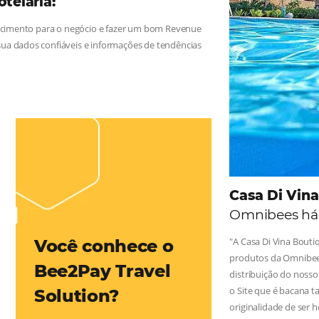
 na Hotelaria:
e tragam crescimento para o negócio e fazer um bom Revenue
leiro possua dados confiáveis e informações de tendências