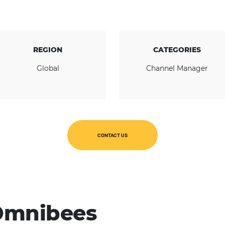
KNOW THE COMPANY
REGION
Global
Ch
CONTACT US