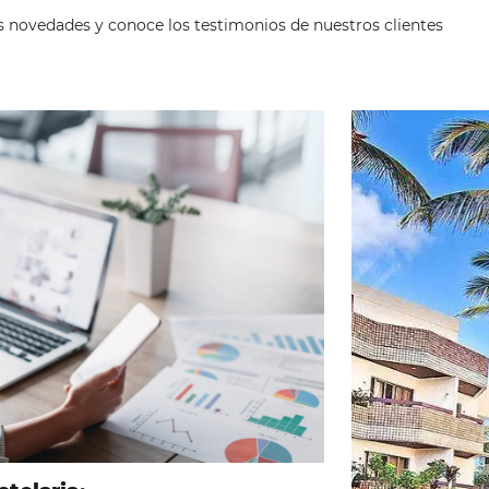
ad
Omnibees
, sigue las novedades y conoce los testimonios de nues