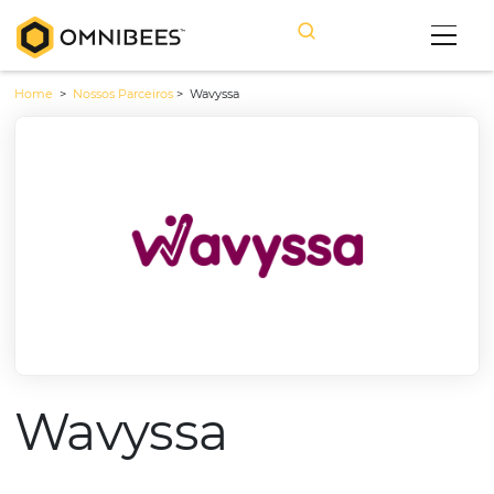
Home
>
Nossos Parceiros
>
Wavyssa