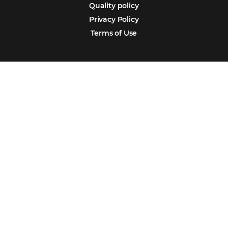
Português
Español
Encarregada de Dados (D.P.O.) – Teresa Cristina Sant’Anna – E-mail de
juridico.compliance@omnibees.com
OMNIBEES Soluções em Tecnologia S.A. CNPJ 60.062.296/0001-0
Av. Paulista, 1294, 21º andar, sala 2 Telefone: 4504-0000