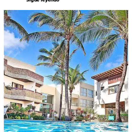
Revenue Management na
Hotelaria:
Para tomar decisões assertivas, que tragam
crescimento para o negócio e fazer um bom
Revenue Management é importante que o
hoteleiro possua dados confiáveis e informações
de tendências sobre o setor.
Sigue leyendo