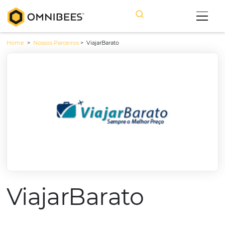
Home
>
Nossos Parceiros
>
ViajarBarato