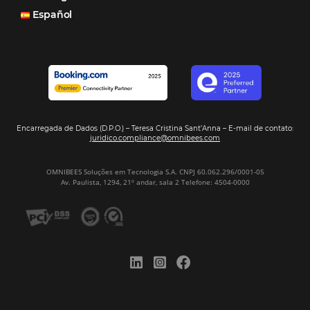
Motor de Reservas é rápido, é simples, é fácil e ele nos
resposta bacana." -
Renata Prosérpio - Sócia e Propri
Veja Casos de Éxito
Sign our
Newsletter