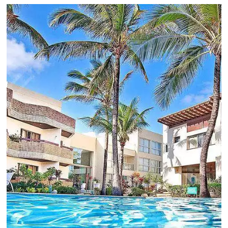
Revenue Management na
Hotelaria:
Para tomar decisões assertivas, que tragam
crescimento para o negócio e fazer um bom
Revenue Management é importante que o
hoteleiro possua dados confiáveis e informações
de tendências sobre o setor.
Sigue leyendo