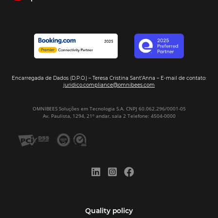
resposta bacana." -
Renata Prosérpio - Sócia e Propri
Veja Casos de Éxito
Sign our
Newsletter