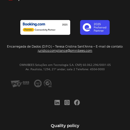
resposta bacana." -
Renata Prosérpio - Sócia e Propri
Veja Casos de Éxito
Sign our
Newsletter