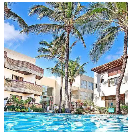
Revenue Management na
Hotelaria:
Para tomar decisões assertivas, que tragam
crescimento para o negócio e fazer um bom
Revenue Management é importante que o
hoteleiro possua dados confiáveis e informações
de tendências sobre o setor.
Sigue leyendo