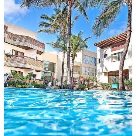
Para tomar decisões assertivas, que tragam
crescimento para o negócio e fazer um bom
Revenue Management é importante que o
hoteleiro possua dados confiáveis e informações
de tendências sobre o setor.
Sigue leyendo