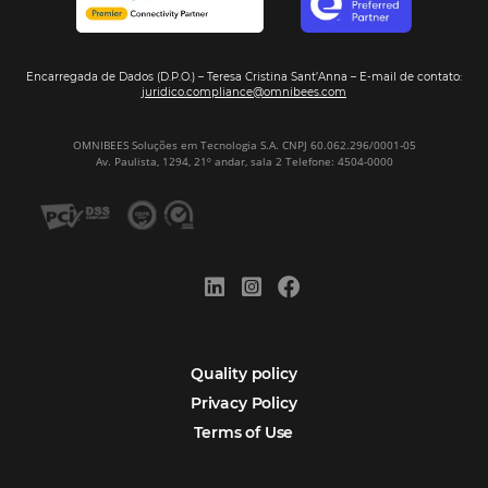
Sign our
Newsletter
Português
Español