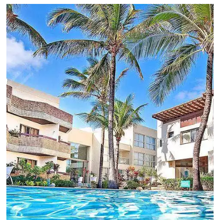
Revenue Management na
Hotelaria:
Para tomar decisões assertivas, que tragam
crescimento para o negócio e fazer um bom
Revenue Management é importante que o
hoteleiro possua dados confiáveis e informações
de tendências sobre o setor.
Sigue leyendo