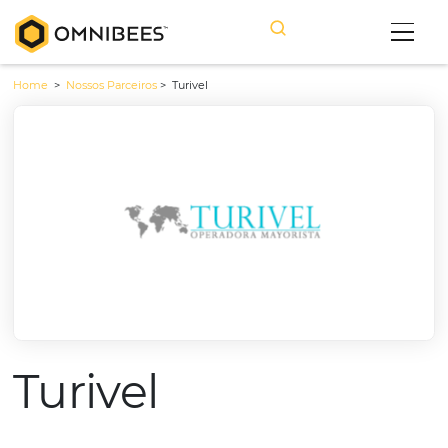
Home
>
Nossos Parceiros
>
Turivel