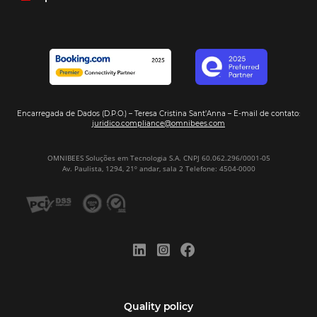
resposta bacana." -
Renata Prosérpio - Sócia e Propri
Veja Casos de Éxito
Sign our
Newsletter