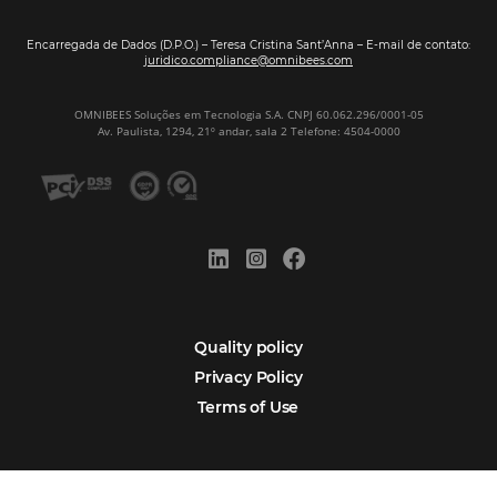
Sign our
Newsletter
Português
Español