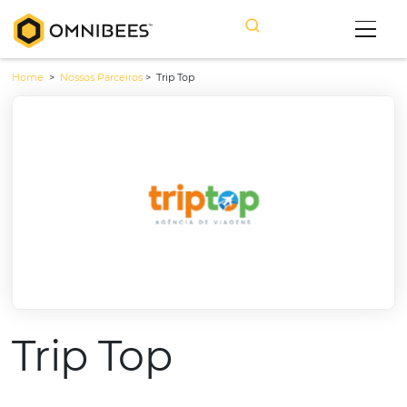
Home
>
Nossos Parceiros
>
Trip Top