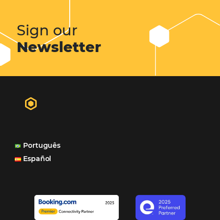
Casa Di Vina Boutique Hotel:
Clie
Omnibees há 8 anos
"A Casa Di Vina Boutique Hotel (ex-Mar Brasil Hotel) usa 
produtos da Omnibees: o Channel Manager, fundament
distribuição do nosso inventário por canais nacionais e
internacionais, o Site que é bacana também porque a g
consegue mostrar essa originalidade de ser hotel bouti
também o Motor de Reservas que é muito importante 
muitas vezes as pessoas fazem a reserva diretamente al
Motor de Reservas é rápido, é simples, é fácil e ele nos
resposta bacana." -
Renata Prosérpio - Sócia e Propri
Veja Casos de Éxito