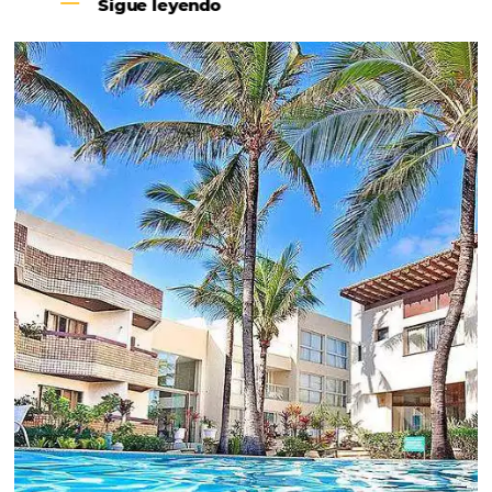
Revenue Management na
Hotelaria:
Para tomar decisões assertivas, que tragam
crescimento para o negócio e fazer um bom
Revenue Management é importante que o
hoteleiro possua dados confiáveis e informações
de tendências sobre o setor.
Sigue leyendo