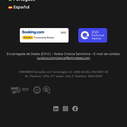
Motor de Reservas é rápido, é simples, é fácil e ele nos
resposta bacana." -
Renata Prosérpio - Sócia e Propri
Veja Casos de Éxito
Sign our
Newsletter