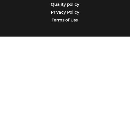
Português
Español
Encarregada de Dados (D.P.O.) – Teresa Cristina Sant’Anna – E-mail de
juridico.compliance@omnibees.com
OMNIBEES Soluções em Tecnologia S.A. CNPJ 60.062.296/0001-0
Av. Paulista, 1294, 21º andar, sala 2 Telefone: 4504-0000