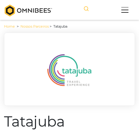
Home
>
Nossos Parceiros
>
Tatajuba