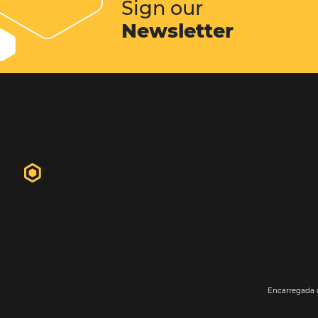
hóspedes. Em geral o website do hot
primeiro contato do futuro hósped
propriedade. É nele que o hóspede 
informações, fotos, vídeos...
Conheça esta solução
Sign our
Newsletter