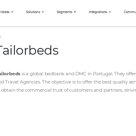
Why Omnibees
Solutions
Segments
Int
Tailorbeds
Tailorbeds
Tailorbeds
is a global bedbank and DMC in Po
and Travel Agencies. The objective is to offer 
to obtain the commercial trust of customers a