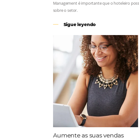
Revenue Management
Para tomar decisões assertivas, qu
Management é importante que o hote
sobre o setor.
Sigue leyendo