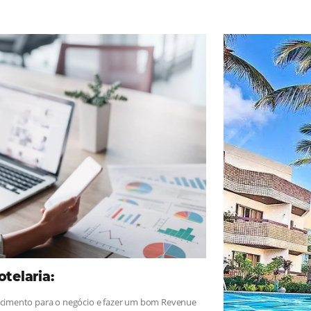
ad
Omnibees
, sigue las novedades y conoce los testimonios de nues