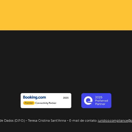
el é o
e com sua
encontrará,