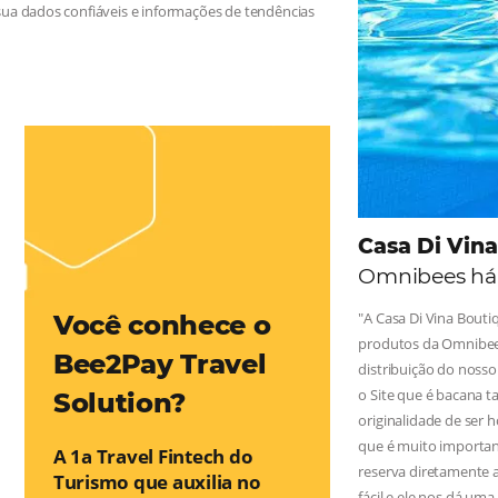
 na Hotelaria:
e tragam crescimento para o negócio e fazer um bom Revenue
leiro possua dados confiáveis e informações de tendências