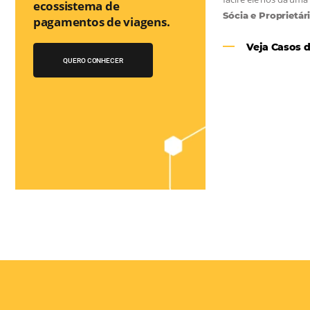
Você conhece o
Bee2Pay Travel
Solution?
A 1a Travel Fintech do
Turismo que auxilia no
as
ecossistema de
e
pagamentos de viagens.
el
QUERO CONHECER
 os