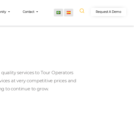
egrations
Community
Contact
rtugal. They offer quality services to Tour Operators
the best quality services at very competitive prices a
nd partners, striving to continue to grow.