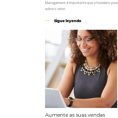
Revenue Management
Para tomar decisões assertivas, qu
Management é importante que o hote
sobre o setor.
Sigue leyendo