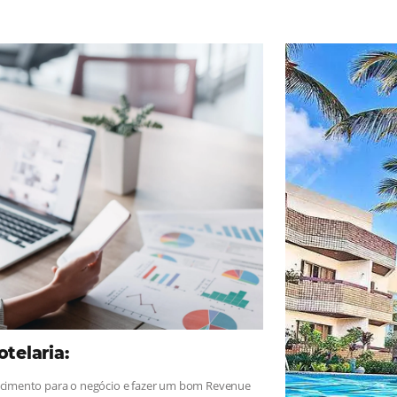
ad
Omnibees
, sigue las novedades y conoce los testimonios de nues