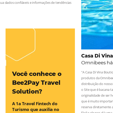
 na Hotelaria:
e tragam crescimento para o negócio e fazer um bom Revenue
leiro possua dados confiáveis e informações de tendências