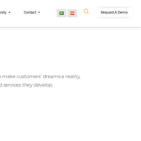
egrations
Community
Contact
pany’s mission is to make customers’ dreams a realit
in the products and services they develop.