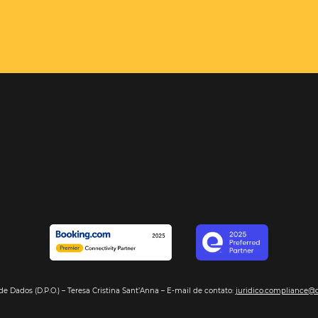
el é o
e com sua
encontrará,