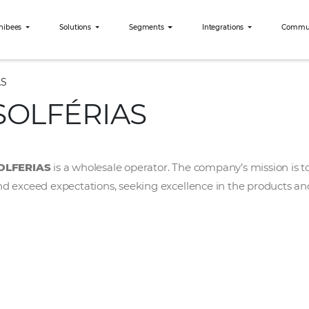
Why Omnibees
Solutions
Segments
Int
SOLFÉRIAS
SOLFÉRIAS
SOLFERIAS
is a wholesale operator. The com
and exceed expectations, seeking excellence 