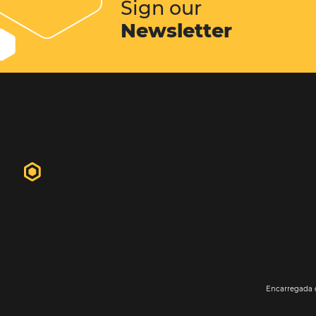
hóspedes. Em geral o website do hot
primeiro contato do futuro hósped
propriedade. É nele que o hóspede 
informações, fotos, vídeos...
Conheça esta solução
Sign our
Newsletter