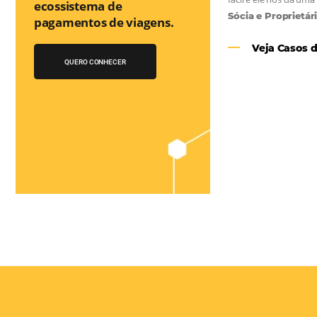
Você conhece o
Bee2Pay Travel
Solution?
A 1a Travel Fintech do
Turismo que auxilia no
as
ecossistema de
e
pagamentos de viagens.
el
QUERO CONHECER
 os