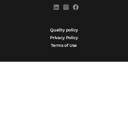
Português
Español
Encarregada de Dados (D.P.O.) – Teresa Cristina Sant’Anna – E-mail de