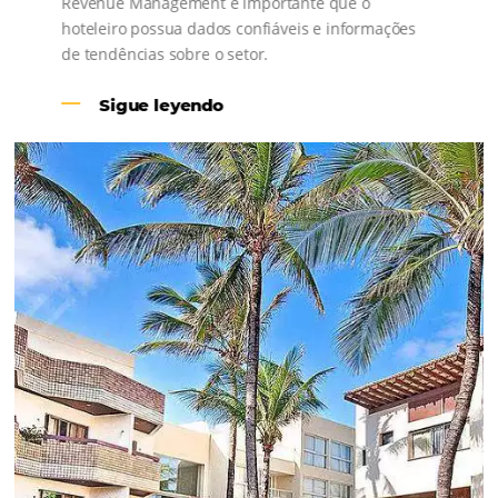
Revenue Management na
Hotelaria:
Para tomar decisões assertivas, que tragam
crescimento para o negócio e fazer um bom
Revenue Management é importante que o
hoteleiro possua dados confiáveis e informações
de tendências sobre o setor.
Sigue leyendo