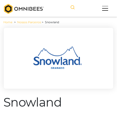
Home
>
Nossos Parceiros
>
Snowland