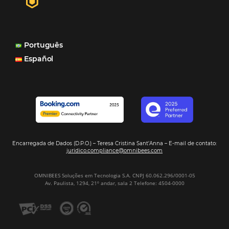
internacionais, o Site que é bacana também porque a g
consegue mostrar essa originalidade de ser hotel bouti
também o Motor de Reservas que é muito importante 
muitas vezes as pessoas fazem a reserva diretamente al
Motor de Reservas é rápido, é simples, é fácil e ele nos
resposta bacana." -
Renata Prosérpio - Sócia e Propri
Veja Casos de Éxito
Sign our
Newsletter