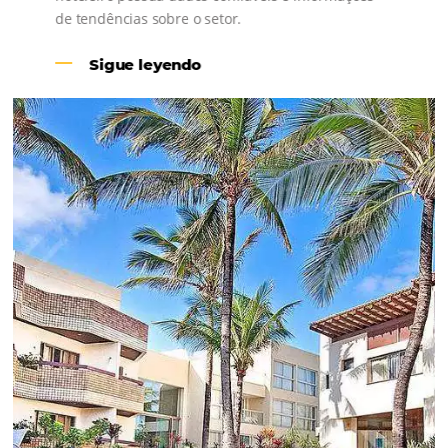
Revenue Management na
Hotelaria:
Para tomar decisões assertivas, que tragam
crescimento para o negócio e fazer um bom
Revenue Management é importante que o
hoteleiro possua dados confiáveis e informações
de tendências sobre o setor.
Sigue leyendo