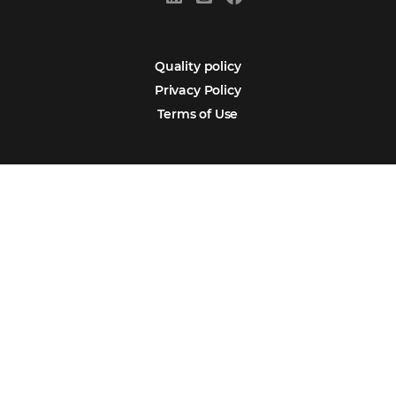
Português
Español
Encarregada de Dados (D.P.O.) – Teresa Cristina Sant’Anna – E-mail de
juridico.compliance@omnibees.com