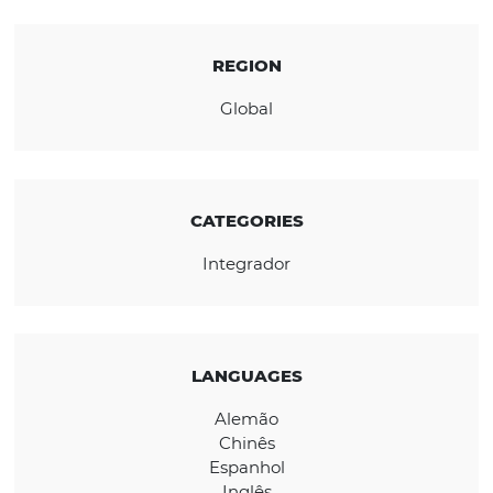
91,000 hotels worldwide, including the large
chains.
The best hotels run on Shiji—day and night.
REGION
Global
CATEGORIES
Integrador