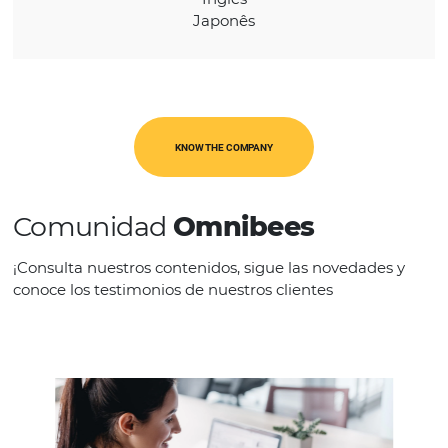
LANGUAGES
Alemão
Chinês
Espanhol
Inglês
Japonês
KNOW THE COMPANY