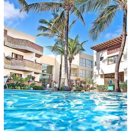
Revenue Management na
Hotelaria:
Para tomar decisões assertivas, que tragam
crescimento para o negócio e fazer um bom
Revenue Management é importante que o
hoteleiro possua dados confiáveis e informações
de tendências sobre o setor.
Sigue leyendo