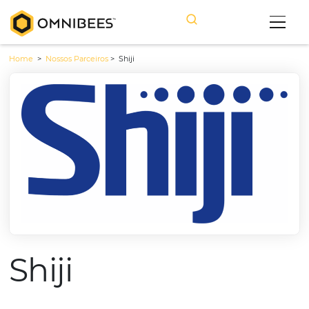
Home
>
Nossos Parceiros
>
Shiji