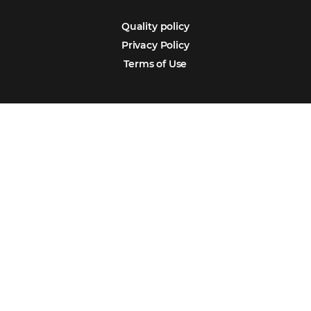
Português
Español
Encarregada de Dados (D.P.O.) – Teresa Cristina Sant’Anna – E-mail de
juridico.compliance@omnibees.com
OMNIBEES Soluções em Tecnologia S.A. CNPJ 60.062.296/0001-0
Av. Paulista, 1294, 21º andar, sala 2 Telefone: 4504-0000