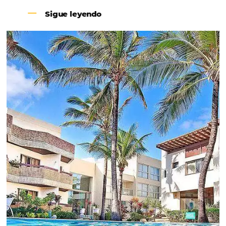
Revenue Management na
Hotelaria:
Para tomar decisões assertivas, que tragam
crescimento para o negócio e fazer um bom
Revenue Management é importante que o
hoteleiro possua dados confiáveis e informações
de tendências sobre o setor.
Sigue leyendo