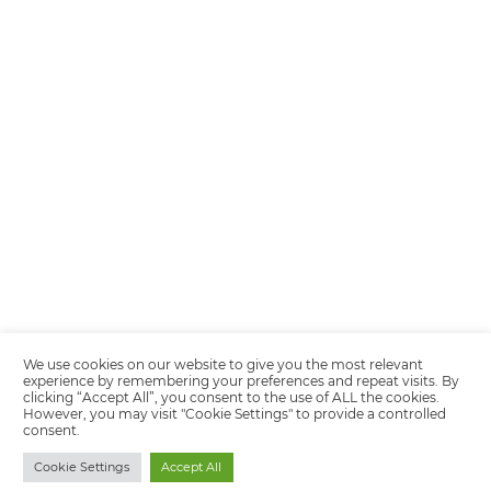
Encarregada de Dados (D.P.O.) – Teresa Cristina Sant’Anna – E-mail de
juridico.compliance@omnibees.com
OMNIBEES Soluções em Tecnologia S.A. CNPJ 60.062.296/0001-0
Av. Paulista, 1294, 21º andar, sala 2 Telefone: 4504-0000
Quality policy
Privacy Policy
Terms of Use