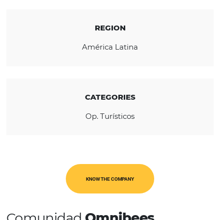
cruises, travel insurance, car rental, also ope
commercially as an Operator, focused on
Germany/Europe, Asia and the Middle East.
REGION
América Latina
CATEGORIES
Op. Turísticos