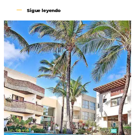
Revenue Management na
Hotelaria:
Para tomar decisões assertivas, que tragam
crescimento para o negócio e fazer um bom
Revenue Management é importante que o
hoteleiro possua dados confiáveis e informações
de tendências sobre o setor.
Sigue leyendo