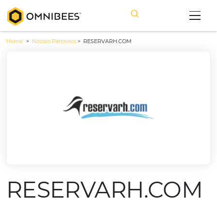
Home
>
Nossos Parceiros
>
RESERVARH.COM