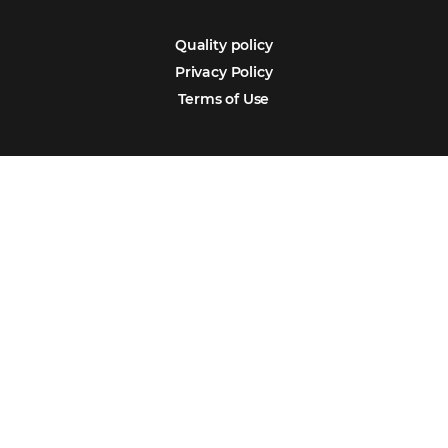
Português
Español
Encarregada de Dados (D.P.O.) – Teresa Cristina Sant’Anna – E-mail de
juridico.compliance@omnibees.com
OMNIBEES Soluções em Tecnologia S.A. CNPJ 60.062.296/0001-0