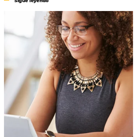
Revenue Management na Hotelari
Para tomar decisões assertivas, que tragam crescimento
negócio e fazer um bom Revenue Management é impor
que o hoteleiro possua dados confiáveis e informações 
tendências sobre o setor.
Sigue leyendo