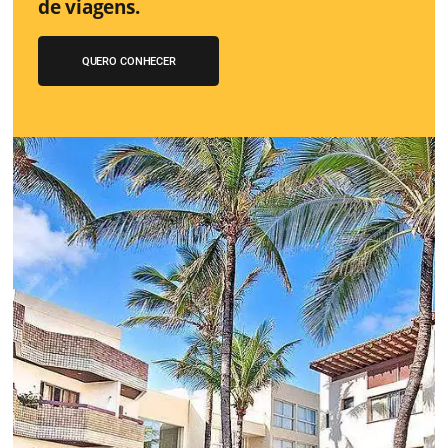
Aumente as suas vendas diretas co
Motor de Reservas certo.
O site do hotel desempenha um papel importante no
relacionamento com os hóspedes. Em geral o website do
o primeiro contato do futuro hóspede com sua propried
nele que o hóspede encontrará, informações, fotos, vídeo
Conheça esta solução
Você conhece o Bee2Pa
Travel Solution?
A 1a Travel Fintech do Turismo que