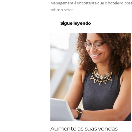
Revenue Management
Para tomar decisões assertivas, qu
Management é importante que o hote
sobre o setor.
Sigue leyendo