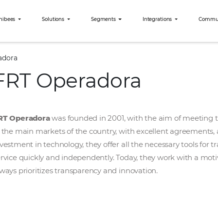
Why Omnibees
Solutions
Segments
Int
FRT Operadora
FRT Operadora
FRT Operadora
was founded in 2001, with th
in the main markets of the country, with exce
investment in technology, they offer all the ne
service quickly and independently. Today, th
always prioritizes transparency and innovatio