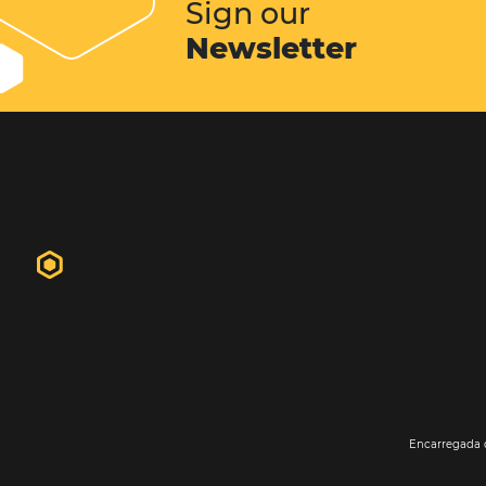
hóspedes. Em geral o website do hot
primeiro contato do futuro hósped
propriedade. É nele que o hóspede 
informações, fotos, vídeos...
Conheça esta solução
Sign our
Newsletter