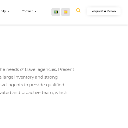
egrations
Community
Contact
e aim of meeting the needs of travel agencies. Prese
llent agreements, a large inventory and strong
cessary tools for travel agents to provide qualified
ey work with a motivated and proactive team, which
n.