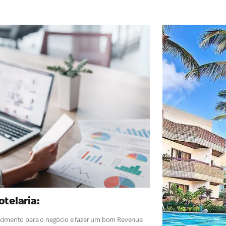
ad
Omnibees
, sigue las novedades y conoce los testimonios de nues