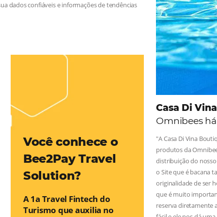
 na Hotelaria:
e tragam crescimento para o negócio e fazer um bom Revenue
leiro possua dados confiáveis e informações de tendências