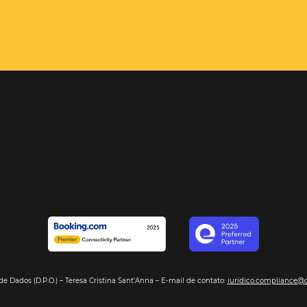
el é o
e com sua
encontrará,