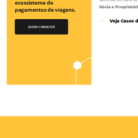
Você conhece o
Bee2Pay Travel
Solution?
A 1a Travel Fintech do
Turismo que auxilia no
as
ecossistema de
e
pagamentos de viagens.
el
QUERO CONHECER
 os