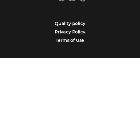
Português
Español
Encarregada de Dados (D.P.O.) – Teresa Cristina Sant’Anna – E-mail de
juridico.compliance@omnibees.com