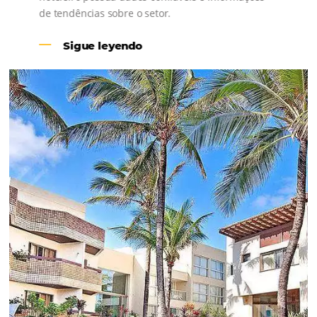
Revenue Management na
Hotelaria:
Para tomar decisões assertivas, que tragam
crescimento para o negócio e fazer um bom
Revenue Management é importante que o
hoteleiro possua dados confiáveis e informações
de tendências sobre o setor.
Sigue leyendo