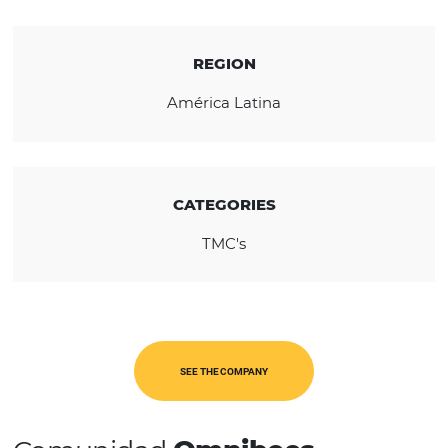
travel and events conscious, simplify and o
processes and, above all, completely satisfy
customers.
REGION
América Latina
CATEGORIES
TMC's