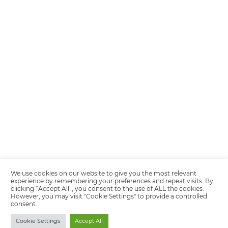
Encarregada de Dados (D.P.O.) – Teresa Cristina Sant’Anna – E-mail de
juridico.compliance@omnibees.com
OMNIBEES Soluções em Tecnologia S.A. CNPJ 60.062.296/0001-0
Av. Paulista, 1294, 21º andar, sala 2 Telefone: 4504-0000
Quality policy
Privacy Policy
Terms of Use