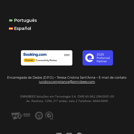
Omnibees há 8 anos
"A Casa Di Vina Boutique Hotel (ex-Mar Brasil Hotel) usa 
produtos da Omnibees: o Channel Manager, fundament
distribuição do nosso inventário por canais nacionais e
internacionais, o Site que é bacana também porque a g
consegue mostrar essa originalidade de ser hotel bouti
também o Motor de Reservas que é muito importante 
muitas vezes as pessoas fazem a reserva diretamente al
Motor de Reservas é rápido, é simples, é fácil e ele nos
resposta bacana." -
Renata Prosérpio - Sócia e Propri
Veja Casos de Éxito