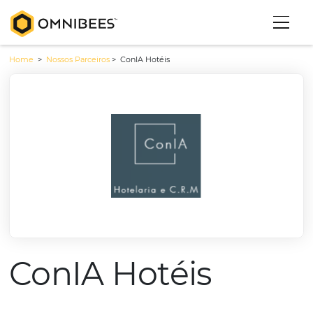
Home
>
Nossos Parceiros
>
ConIA Hotéis