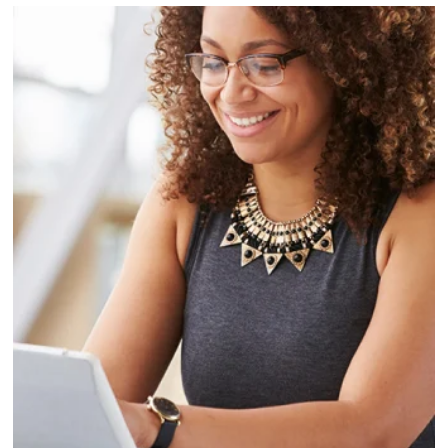
Revenue Management na Hotelari
Para tomar decisões assertivas, que tragam crescimento
negócio e fazer um bom Revenue Management é impor
que o hoteleiro possua dados confiáveis e informações 
tendências sobre o setor.
Sigue leyendo