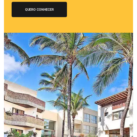
Motor de Reservas certo.
O site do hotel desempenha um papel importante no
relacionamento com os hóspedes. Em geral o website do
o primeiro contato do futuro hóspede com sua propried
nele que o hóspede encontrará, informações, fotos, vídeo
Conheça esta solução
Você conhece o Bee2Pa
Travel Solution?
A 1a Travel Fintech do Turismo que
auxilia no ecossistema de pagamento
de viagens.