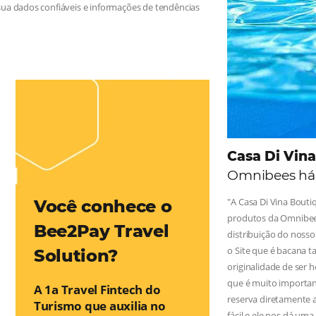
 na Hotelaria:
e tragam crescimento para o negócio e fazer um bom Revenue
leiro possua dados confiáveis e informações de tendências