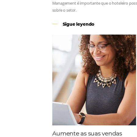
Revenue Management
Para tomar decisões assertivas, qu
Management é importante que o hote
sobre o setor.
Sigue leyendo