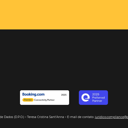
el é o
e com sua
encontrará,