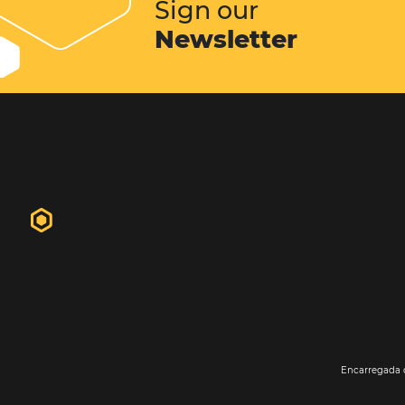
hóspedes. Em geral o website do hot
primeiro contato do futuro hósped
propriedade. É nele que o hóspede 
informações, fotos, vídeos...
Conheça esta solução
Sign our
Newsletter