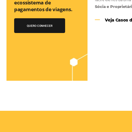
Você conhece o
Bee2Pay Travel
Solution?
A 1a Travel Fintech do
Turismo que auxilia no
as
ecossistema de
e
pagamentos de viagens.
el
QUERO CONHECER
 os