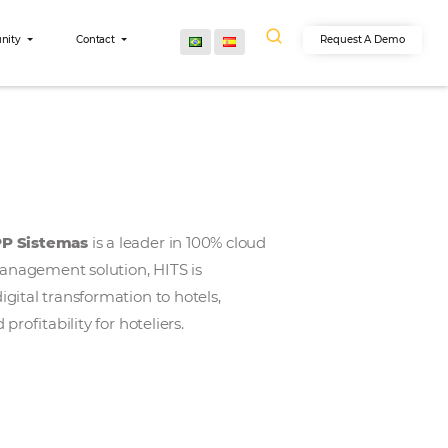
egrations
Community
Contact
e hotel segment,
APP Sistemas
is a leader in 100% cl
hrough its hotel management solution, HITS is
ed experience of digital transformation to hotels,
ivity, economy and profitability for hoteliers.