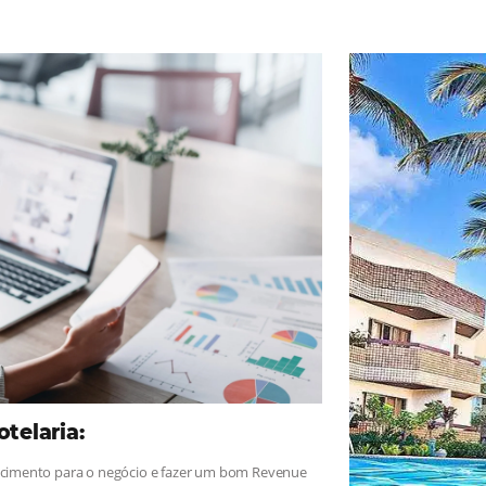
ad
Omnibees
, sigue las novedades y conoce los testimonios de nues