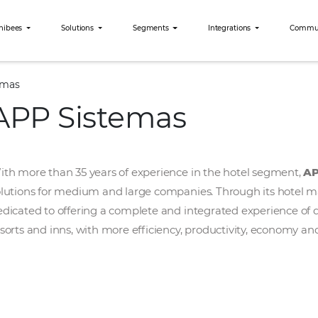
Why Omnibees
Solutions
Segments
Int
APP Sistemas
APP Sistemas
With more than 35 years of experience in th
solutions for medium and large companies. T
dedicated to offering a complete and integrat
resorts and inns, with more efficiency, product