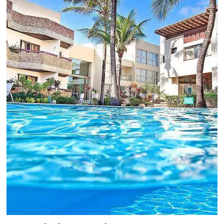
Você conhece o Bee2Pa
Travel Solution?
A 1a Travel Fintech do Turismo que
auxilia no ecossistema de pagamento
de viagens.
QUERO CONHECER