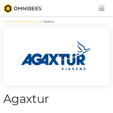
Home
>
Nossos Parceiros
>
Agaxtur