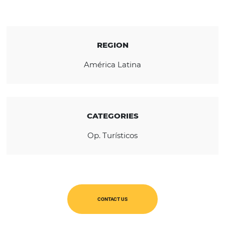
having received 2 Braztoa Sustainability Aw
KNOW THE COMPANY
REGION
América Latina
CATEGORIES