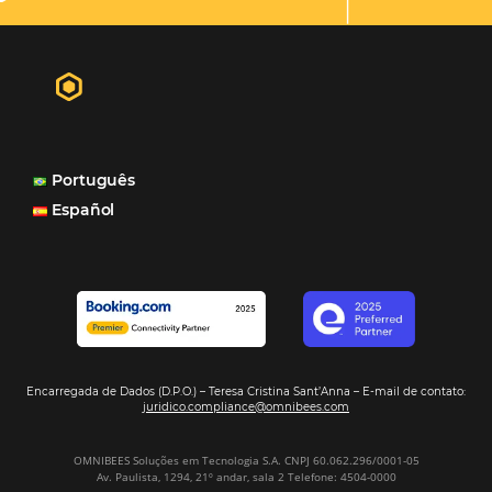
"A Casa Di Vina Boutique Hotel (ex-Mar Brasil Hotel) usa 
produtos da Omnibees: o Channel Manager, fundament
distribuição do nosso inventário por canais nacionais e
internacionais, o Site que é bacana também porque a g
consegue mostrar essa originalidade de ser hotel bouti
também o Motor de Reservas que é muito importante 
muitas vezes as pessoas fazem a reserva diretamente al
Motor de Reservas é rápido, é simples, é fácil e ele nos
resposta bacana." -
Renata Prosérpio - Sócia e Propri
Veja Casos de Éxito