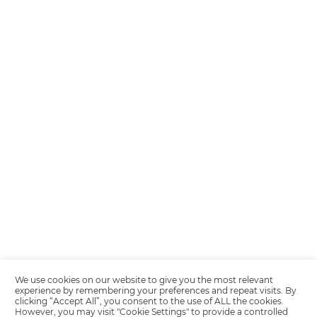
Encarregada de Dados (D.P.O.) – Teresa Cristina Sant’Anna – E-mail de
juridico.compliance@omnibees.com
OMNIBEES Soluções em Tecnologia S.A. CNPJ 60.062.296/0001-0
Av. Paulista, 1294, 21º andar, sala 2 Telefone: 4504-0000
Quality policy
Privacy Policy