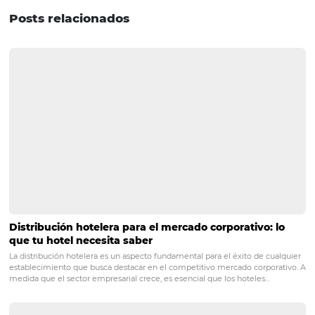
diferentes plataformas, es fundamental para incrementa
ventas en línea.
Recuerda, para optimizar los resultados, lo ideal es cont
ayuda especializada que determine cuáles canales resu
ideales para tu hotel.
Si te gustó este artículo y quieres estar al tanto de más
contenidos interesantes sobre el manejo óptimo de tu ho
¡suscríbete hoy a nuestro newsletter!
PRÓXIMO POST
Omnibees: HotéisNet, la solución ideal para