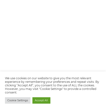
Encarregada de Dados (D.P.O.) – Teresa Cristina Sant’Anna – E-mail de
juridico.compliance@omnibees.com
OMNIBEES Soluções em Tecnologia S.A. CNPJ 60.062.296/0001-0
Av. Paulista, 1294, 21º andar, sala 2 Telefone: 4504-0000
Política de Calidad
Política de Privacidad
Términos y condiciones de uso