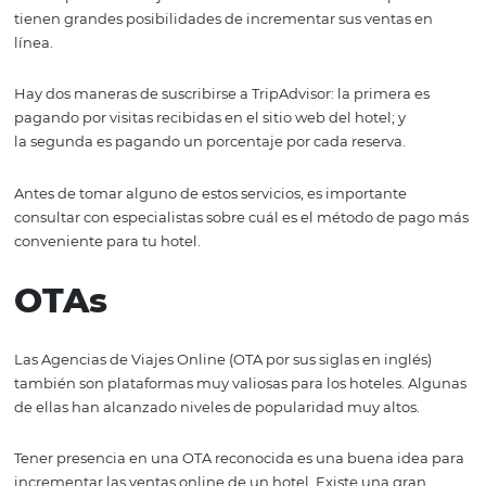
TripAdvisor
Fundado en el año 2000, este sitio web estadounidense
presume una amplia comunidad. Es uno de los más
visitados por lo que es sumamente apetecible para cual
hotel.
TripAdvisor, propiedad de Liberty Media, se caracteriza 
permitir la interacción entre sus usuarios, quienes pued
clasificar y dar opiniones sobre cualquier hotel.
Las empresas de alojamiento bien valoradas en esta pl
tienen grandes posibilidades de incrementar sus ventas
línea.
Hay dos maneras de suscribirse a TripAdvisor: la primera
pagando por visitas recibidas en el sitio web del hotel; y