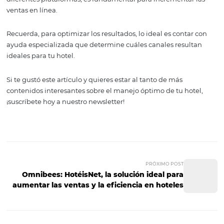
Expedia
, Hoteles.com y
Booking
son algunas de las OT
populares. Si la misión del hotel es incrementar las vent
líneas, estas son una gran opción.
Página web propia
Para alcanzar utilidades más altas, sin dejar porcentajes
terceros, los hoteles deben procurar que gran parte de s
ventas en línea se realicen directamente en su sitio web.
Actualmente, una compañía de la industria del hospeda
prácticamente obligada a contar con una plataforma d
en su página.
Tener una página web dinámica y responsiva en la que 
puedan pagar reservas, además de contar con presencia