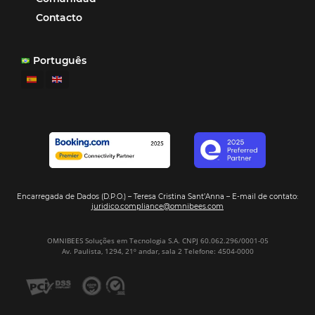
en IA y avanza en su transformación para
convertirse en una compañía “AI First”
¿Cuánto Dinero Pierde tu Hotel por No Est
Digitalizado?
¿Por Qué los Hoteles Más Rentables eligen
Omnibees?
Digitalizar no es una Opción: Es el Camino
Competir y Crecer
Omnibees y la Transformación Digital: El S
Estratégico que tu Hotel Necesita