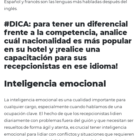
responsable de la parte
burocrática de los huéspedes
importante que tenga disciplina e intimidad con sistem
organización. Esto también es relevante para las activid
reserva, check-in y check-out de los viajeros, garantiza
no haya molestias.
Responsabilidad
Un buen recepcionista de hotel necesita tener un alto s
la responsabilidad. Por tratarse de
puntos centrales del
funcionamiento
de un hotel, ese profesional debe saber
negligencia y la falta de seriedad pueden tener consecu
graves. Por eso, el recepcionista responsable, comprome
el trabajo y con madurez profesional, es imprescindible.
Dominio de idiomas