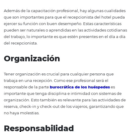
perfiles conductuales, además de tener juego de cintur
resolver conflictos que puedan surgir, aún más cuando
hablamos del mercado hotelero, en el que el contacto c
culturas y hábitos diferentes son parte de la rutina. Así 
hay riesgo de que el recepcionista cometa ningún error
del tratamiento al cliente, la
capacitación profesional
t
es importante para otras actividades del día a día del
recepcionista, como administración básica, uso avanzad
hojas de cálculo automatizadas, resolución de conflictos
organización del tiempo etc. Profesionales capacitados 
mejor preparados para posibles problemas y calificados
asumir una posición central en el hotel.
Principales
habilidades de un