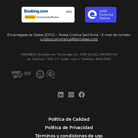
Hotelería
Tecnología Hotelera
POSTS RECENTES
Omnibees anuncia inversión anual de 80 m
en IA y avanza en su transformación para
convertirse en una compañía “AI First”
¿Cuánto Dinero Pierde tu Hotel por No Est
Digitalizado?
¿Por Qué los Hoteles Más Rentables eligen
Omnibees?