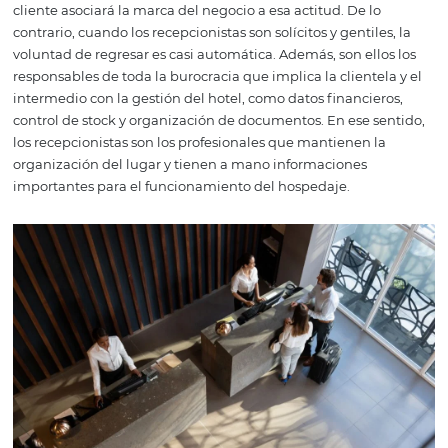
hotel tienen papel
central en el
alojamiento?
Los recepcionistas son la viva imagen de su hotel. Al esta
presentes en todas las etapas del alojamiento de un viaj
también llevan la marca de su negocio. Si, por ejemplo, 
recepcionista responde a un huésped de forma fría o ásp
cliente asociará la marca del negocio a esa actitud. De lo
contrario, cuando los recepcionistas son solícitos y gentile
voluntad de regresar es casi automática. Además, son ell
responsables de toda la burocracia que implica la cliente
intermedio con la gestión del hotel, como datos financie