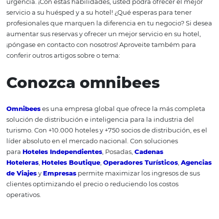
Por tratar con diversas culturas, no será raro encontrarse
clientes de
otros países
, aunque no sean el público obj
su hotel. Con eso en mente, tener un recepcionista que 
comunicarse y entender bien el inglés se convierte en u
diferencial, principalmente para los hoteles menores, y
serán preferidos por personas de otros países, según una
encuesta realizada por el Ministerio de Turismo. En este
el inglés suele atender bien a la mayoría de los extranjer
también es importante tener comprensión de otros idio
Español y francés son las lenguas más habladas después
inglés.
#DICA: para tener un diferenc
frente a la competencia, anal
cuál nacionalidad es más pop