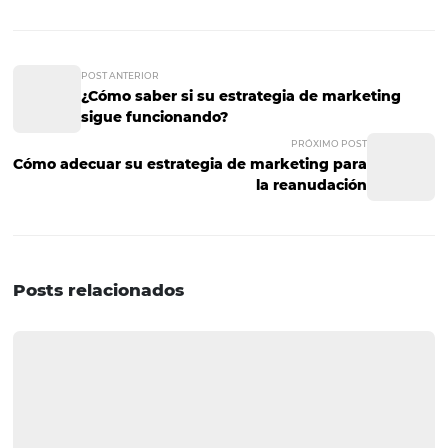
en su hotel y ¡realice una
capacitación para sus
recepcionistas en ese idioma!
Inteligencia emocional
La inteligencia emocional es una cualidad importante 
cualquier cargo, especialmente cuando hablamos de u
ocupación clave. El hecho de que los recepcionistas lidi
diariamente con problemas fuera del guión y que necesi
resueltos de forma ágil y atenta, es crucial tener intelige
emocional para lidiar con conflictos y situaciones que r
urgencia. ¡Con estas habilidades, usted podrá ofrecer el
servicio a su huésped y a su hotel! ¿Qué esperas para ten
profesionales que marquen la diferencia en tu negocio? 
aumentar sus reservas y ofrecer un mejor servicio en su h