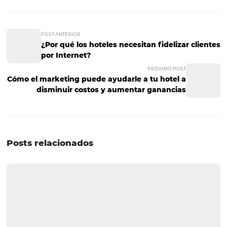
adecuadas
Las piezas de contenido son esenciales para ubicar tu si
en los primeros resultados de búsqueda de Google y, po
supuesto, si quieres que tus artículos atraigan el tráfico
adecuado, incluye palabras clave en el texto que te ayu
Por ejemplo, si tu hotel está cerca de la playa, procura q
contenidos tengan palabras como: "verano", "calor", "mar
"vacaciones", e incluso el nombre del sitio en el que te
encuentras (Puerto Vallarte, Cancún, etcétera).
​¡Y listo!
Con estos simples trucos, más personas visitarán 
página y aumentarás tus ventas.
Si tienes dudas o comentarios sobre cómo traer visitante