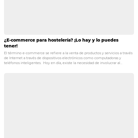
página de hotel, déjalos en los comentarios y cuéntanos
piensas sobre este artículo. ¡Nos interesa tu opinión!
POST ANTERIOR
¿Por qué los hoteles necesitan fidelizar 
por Internet?
PRÓXIMO POST
Cómo el marketing puede ayudarle a tu hotel a
disminuir costos y aumentar ganancias
Posts relacionados