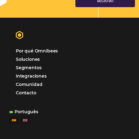
Análisis
Más Vistos
Marketing
Sem categoria
Distribución Hotelera
POSTS RECENTES
Omnibees anuncia inversión anual de 80 m
en IA y avanza en su transformación para
convertirse en una compañía “AI First”
¿Cuánto Dinero Pierde tu Hotel por No Est
Digitalizado?