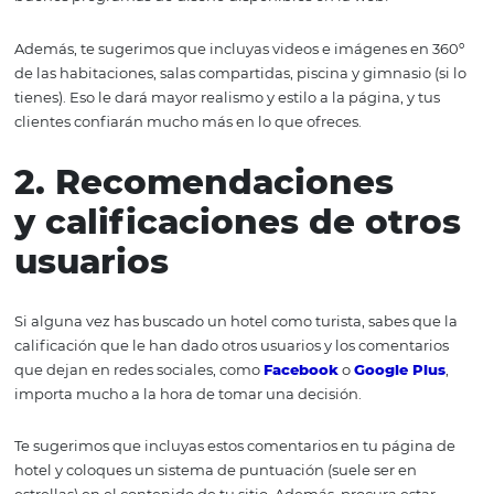
2. Imágenes, videos y
recorridos 360
Una imagen vale más que mil palabras. Por ello, es fun
que incluyas fotos de buena calidad de tus habitaciones
comodidades y servicios de comida. Intenta que tengan 
ángulos y una buena iluminación.
Si tienes algo de presupuesto, puedes hacerlo con un
profesional, pero sino, anímate a hacer lo tú mismo. ¡H
buenos programas de diseño disponibles en la web!
Además, te sugerimos que incluyas videos e imágenes e
de las habitaciones, salas compartidas, piscina y gimnasio
tienes). Eso le dará mayor realismo y estilo a la página, y 
clientes confiarán mucho más en lo que ofreces.