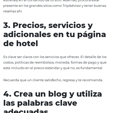
2. Recomendaciones
y calificaciones de ot
usuarios
Si alguna vez has buscado un hotel como turista, sabes 
calificación que le han dado otros usuarios y los coment
que dejan en redes sociales, como
Facebook
o
Google 
importa mucho a la hora de tomar una decisión.
Te sugerimos que incluyas estos comentarios en tu pági
hotel y coloques un sistema de puntuación (suele ser en
estrellas) en el contenido de tu sitio. Además, procura es
presente en los grandes sitios como TripAdvisor y tener
reseñas ahí.