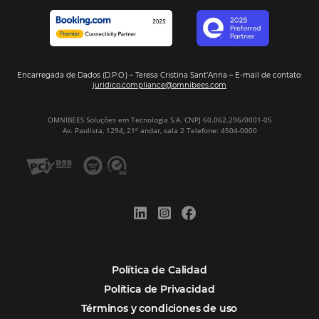
¿Por Qué los Hoteles Más Rentables eligen
Omnibees?
Digitalizar no es una Opción: Es el Camino
Competir y Crecer
Omnibees y la Transformación Digital: El S
Estratégico que tu Hotel Necesita