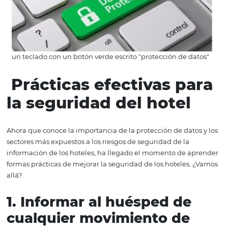
nuevas demandas del mercado, es importante comprend
reglas obligatorias de protección de la información para
mejor el hotel a un escenario más seguro.
La ley se enf
temas que dejan claro que las empresas son responsable
gestión de los contenidos privados, con el fin de brinda
seguridad al poseedor de la información.
Una de las
especificaciones de la ley establece que las organizacio
deben solicitar solo los datos que necesitan para brindar
servicios al usuario.
Además, la recogida de datos depe
del consentimiento del titular, lo que genera total aut
para que el usuario pueda ejercer autoridad sobre la ges
su información.
Por tanto, es posible ver que la Ley Gene
Protección de Datos en la industria hotelera induce cam
importantes en los procesos de gestión y tratamiento de
Además, brinda mayor seguridad y transparencia a los u