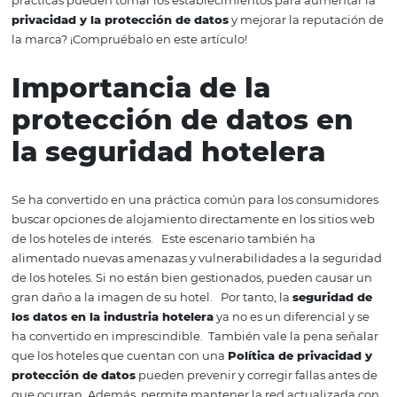
convenientes, las estructuras de servicios y el almacen
de información en línea facilitaron el acceso a los
datos
.
la importancia de la
seguridad de la información
.
¿Qu
pueden hacer los hoteles con este fin para garantizar la
protección de los datos de sus huéspedes? ¿Qué signific
estándares como
LGPD
para su negocio? ¿Y qué medida
prácticas pueden tomar los establecimientos para aume
privacidad y la protección de datos
y mejorar la reput
la marca?
¡Compruébalo en este artículo!
Importancia de la
protección de datos 
la seguridad hotelera
Se ha convertido en una práctica común para los consu