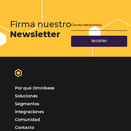
Gobernanza hotelera: el sector hotelero impresci
en el escenario pandémico
La gobernanza hotelera tiene, de hecho, el papel de gobernar todos 
aspectos relacionados con la organización, limpieza y orden de los 
hoteleros. En un escenario en el que la seguridad sanitaria debe ser
prioridad, la gobernanza hotelera…
CATEGORIAS
Más Vistos
Marketing
Sem categoria