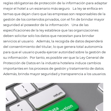
Personal del hotel
El tercer punto más vulnerable en la operación de un hot
personal
.
Ya sea la recepcionista, un agente de reservas
contador en la oficina administrativa, los atacantes ven a
equipo como una oportunidad para obtener informació
privada y acceso a través de estrategias engañosas.
¿Cómo cumplir con la 
general de protección
datos?
Un tema que está directamente ligado a la seguridad ho
es la
Ley General de Protección de Datos
, también co
como
LGPD
.
Para los hoteles que quieran estar conecta