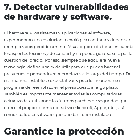
(sistemas de prevención de intrusiones), identifican act
potencialmente maliciosas y las bloquean automáticam
Todo sin intervención humana.
Además, asegúrese de s
las redes inalámbricas utilizadas por los huéspedes de l
interno, como las de los empleados y / o los sistemas
informáticos.
Dependiendo del tamaño del hotel, vale l
considerar asociarse con una empresa de consultoría y / 
administración de TI.
5. Cuidado con las
contraseñas
Este consejo es simple, pero muy útil: elija sus
contrase
manera inteligente y estratégica.
Opte por una contras
difícil de adivinar para una parte no autorizada, pero fác
recordar es la sugerencia aquí. Además, requiere contra