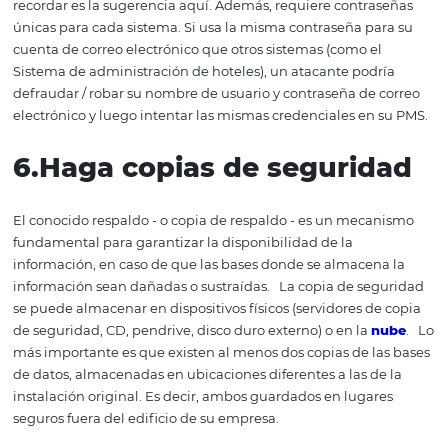
información. Y también el desconocimiento de las técni
protección.
Por ello, es una buena
práctica
impartir fo
en nuevas tecnologías y / o recursos de seguridad hotele
todo el equipo, incluso a aquellos departamentos que n
directamente implicados en la creación y manejo de la 
datos del hotel
.
4. Proteger las redes
internas de la propiedad
El incumplimiento de las reglas de la política de seguri
información o los procedimientos internos del hotel, po
negligencia, puede resultar costoso.
Por lo tanto,
recomendamos utilizar las últimas tecnologías y soluci
Fi que tienen herramientas integradas para ayudar a pr
actividades maliciosas. Estas tecnologías, denominadas 