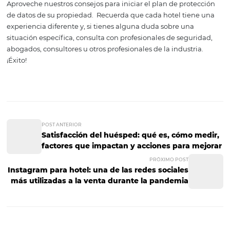
seguros fuera del edificio de su empresa.
7. Detectar vulnerabilida
de hardware y software.
El hardware, y los sistemas y aplicaciones, el software,
experimentan una evolución tecnológica continua y de
reemplazados periódicamente. Y su adquisición tiene e
los aspectos técnicos y de calidad, y no puede guiarse sol
cuestión del precio.
Por eso, siempre que adquiera nue
tecnología, defina una "vida útil" para que pueda hacer 
presupuesto pensando en reemplazos a lo largo del tie
esa manera, establece expectativas y puede incorporar 
programa de reemplazo en el presupuesto a largo plazo
También es importante mantener todas las computador
actualizadas utilizando los últimos parches de segurida