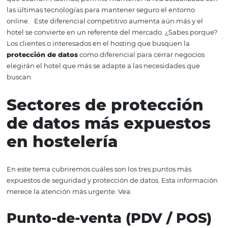
buscar opciones de alojamiento directamente en los sit
de los hoteles de interés.
Este escenario también ha
alimentado nuevas amenazas y vulnerabilidades a la s
de los hoteles. Si no están bien gestionados, pueden cau
gran daño a la imagen de su hotel.
Por tanto, la
seguri
los datos en la industria hotelera
ya no es un diferencia
ha convertido en imprescindible.
También vale la pena 
que los hoteles que cuentan con una
Política de privac
protección de datos
pueden prevenir y corregir fallas a
que ocurran. Además, permite mantener la red actualiz
las últimas tecnologías para mantener seguro el entorn
online.
Este diferencial competitivo aumenta aún más y
hotel se convierte en un referente del mercado. ¿Sabes
p
Los clientes o interesados ​​en el hosting que busquen la
protección de datos
como diferencial para cerrar nego
elegirán el hotel que más se adapte a las necesidades q
buscan.