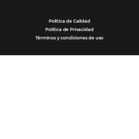
Análisis
POSTS RECENTES
Omnibees anuncia inversión anual de 80 m
en IA y avanza en su transformación para
convertirse en una compañía “AI First”
¿Cuánto Dinero Pierde tu Hotel por No Est
Digitalizado?
¿Por Qué los Hoteles Más Rentables eligen
Omnibees?
Digitalizar no es una Opción: Es el Camino
Competir y Crecer