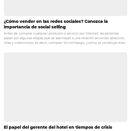
POST ANTERIOR
Cómo hacer que tu hotel sea más renta
un motor de reservas
PRÓXIMO POST
3 herramientas que te ayudarán a gestionar
mejor tu hotel
Posts relacionados
Revenue Management: por qué es esencial para t
El sueño de todo emprendedor es poseer datos e información confi
guiar una toma de decisiones más asertiva y capaz de producir un
crecimiento real en su negocio. En el sector hotelero no es diferent
hotel tiene como…