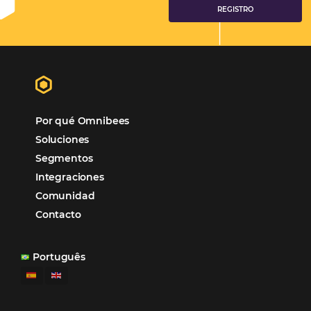
Marketing Hotelero
Tecnología en Hotelería
Tecnologia para Hoteleria
POSTS RECENTES
Omnibees anuncia inversión anual de 80 m
en IA y avanza en su transformación para
convertirse en una compañía “AI First”
¿Cuánto Dinero Pierde tu Hotel por No Est
Digitalizado?
¿Por Qué los Hoteles Más Rentables eligen