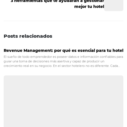
Sin embargo, la manera más efectiva de aumentar las vi
la página de tu hotel es utilizando técnicas de SEO (Sea
Engine Optimization), las cuales ayudan a optimizar el
contenido de tu web para mejorar el posicionamiento d
los resultados de los buscadores, principalmente en Goo
Y ahora ya sabes la importancia de traer visitantes a la 
tu hotel, ¡pon manos a la obra!
Si te gustó el artículo o tienes alguna duda, deja tu com
aquí abajo, ¡estaremos encantados de leerte y responder