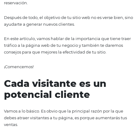
Dicho esto, tener una página con buena apariencia y u
de cosas lindas no sirve de nada si tus potenciales client
visitan y encuentran en ella lo que buscan.
Lo que sí nos sirve es que las personas consigan la págin
hotel, pasen tiempo en ella, resuelvan sus dudas y haga
reservación.
Después de todo, el objetivo de tu sitio web no es verse b
ayudarte a generar nuevos clientes.
En este artículo, vamos hablar de la importancia que tie
tráfico a la página web de tu negocio y también te dar
consejos para que mejores la efectividad de tu sitio.
¡Comencemos!