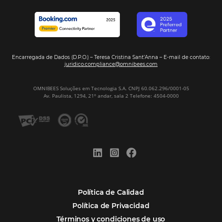
Omnibees?
Digitalizar no es una Opción: Es el Camino
Competir y Crecer
Omnibees y la Transformación Digital: El S
Estratégico que tu Hotel Necesita