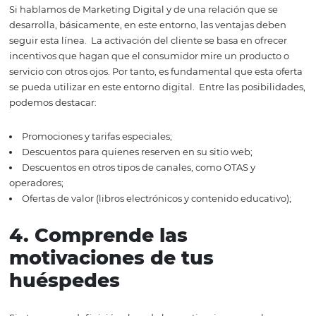
2. Defina los perfiles de 
huéspedes
Sin conocer los perfiles de los huéspedes de su hotel, p
resultar difícil comprender sus motivaciones, expectativ
necesidades y otras características que les permitan sa
llegar y tocarlos.
Una vez definidos los perfiles de los h
el resto del trabajo es más fácil y claro.
Para poder defini
perfiles de invitados con precisión, es esencial
analizar l
datos de sus clientes
. A partir de esta información, será
desarrollar productos, servicios y procesos que estén má
línea con sus expectativas.
3. Invertir en incentivos
digitales