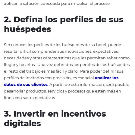
El camino que sigue el huésped hasta hacer una reserv
ser entendido adecuadamente por su hotel . En algunas
estas fases, algunos consumidores se perderán, simplem
avanzar.
En base a eso, el análisis por parte del hotel deb
búsqueda de una comprensión de lo que generó esta n
progresión. Algunas de las principales razones son:
Precio;
El sitio web del hotel no ofreció una buena experienci
El consumidor no está seguro de su hotel;
Los servicios del hotel no parecen satisfacer las necesida
cliente, el mapeo del viaje es lo que nos permitirá identi
esta pausa en la progresión del viaje. A partir de ahí, se
aplicar la solución adecuada para impulsar el proceso.