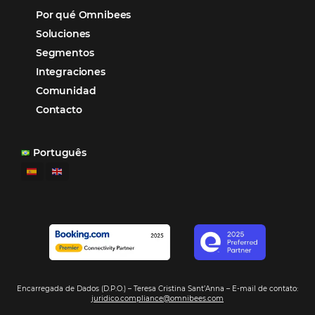
Más Vistos
Marketing
Sem categoria
Distribución Hotelera
POSTS RECENTES
Omnibees anuncia inversión anual de 80 m
en IA y avanza en su transformación para
convertirse en una compañía “AI First”
¿Cuánto Dinero Pierde tu Hotel por No Est
Digitalizado?