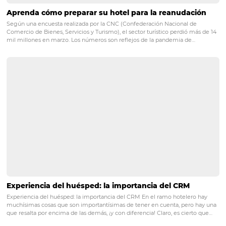
información ayude a los gerentes a preparar su hotel par
período de reanudación, posterior al covid-19. ¡Compru
la fecha de su región y regístrese ahora!
POST ANTERIOR
TODO lo que necesita saber sobre el viaj
cliente en la hospitalidad
PRÓXIMO POST
¿Cómo generar más acceso a la web del hotel?