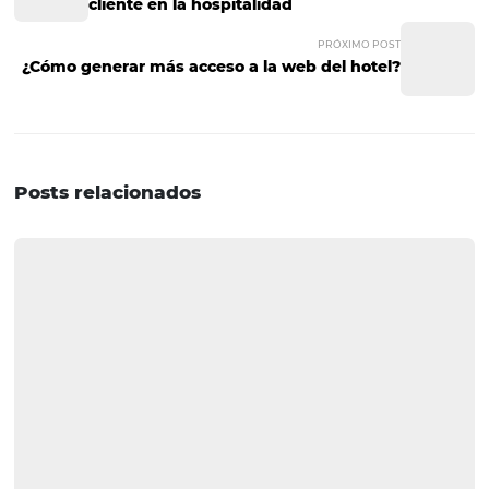
5. Controle métricas e
indicadores
Ya sea en su estrategia de marketing o en la optimizació
ventas de su hotel, el seguimiento de indicadores y métr
de suma importancia para tomar decisiones más asertiv
estratégicas, especialmente en un escenario de incerti
Se pueden generar más ventas si los datos de consumo 
comportamiento del consumidor se monitorean
adecuadamente y, principalmente, se analizan de la m
correcta.
Precisamente para ayudar a optimizar los esfu
hotel a través del análisis de datos,
Omnibees lanzó una
serie exclusiva de seminarios web: HiQ Demand por 
En él, presentaremos números, ideas y estrategias impo
sobre la recuperación del sector hotelero en diferentes
ubicaciones del país. Esperamos que el análisis de esta