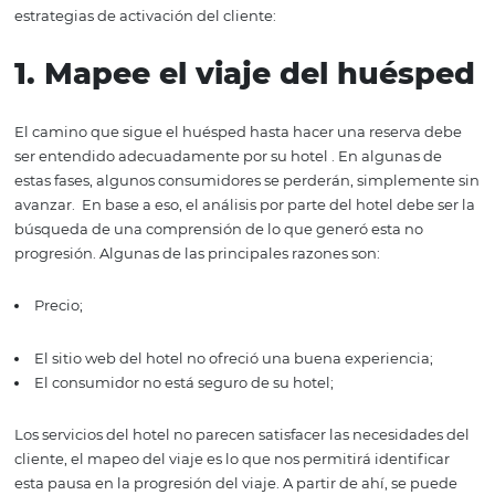
¿Cómo puede su hote
mejorar la activación 
clientes?
Activar a los clientes en el negocio hotelero es una estra
importante, pero para que dé resultados es necesario
co
mejor a sus clientes
, trabajar en incentivos y medir tod
esfuerzos.
A continuación, consulte 5 formas de preparar
hotel para obtener más reservas y hacer un mejor uso de
estrategias de activación del cliente:
1. Mapee el viaje del hué