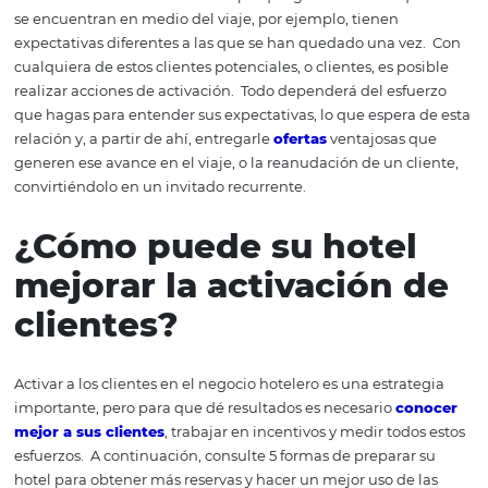
hasta que el cliente se convierte en su invitado. El propós
dirigir acciones que le hagan ver una ventaja en un pro
servicio en su hotel.
Durante el viaje, hay varios puntos e
que el cliente puede no sentirse motivado para realizar
reserva. Es como si la relación entre este potencial hués
hotel se hubiera enfriado.
La estrategia de activación p
comprender con precisión qué puede hacer activa esta
motivación, considerando también la etapa específica e
se encuentra. Esto es necesario porque generalmente q
se encuentran en medio del viaje, por ejemplo, tienen
expectativas diferentes a las que se han quedado una ve
cualquiera de estos clientes potenciales, o clientes, es po
realizar acciones de activación.
Todo dependerá del esf
que hagas para entender sus expectativas, lo que espera
relación y, a partir de ahí, entregarle
ofertas
ventajosas 
generen ese avance en el viaje, o la reanudación de un c
convirtiéndolo en un invitado recurrente.