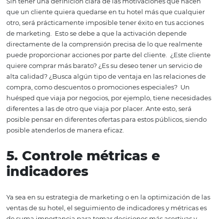
Si hablamos de Marketing Digital y de una relación que 
desarrolla, básicamente, en este entorno, las ventajas d
seguir esta línea.
La activación del cliente se basa en of
incentivos que hagan que el consumidor mire un produ
servicio con otros ojos. Por tanto, es fundamental que est
se pueda utilizar en este entorno digital.
Entre las posib
podemos destacar:
Promociones y tarifas especiales;
Descuentos para quienes reserven en su sitio web;
Descuentos en otros tipos de canales, como OTAS y
operadores;
Ofertas de valor (libros electrónicos y contenido educa
4. Comprende las