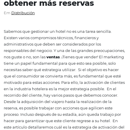
Cómo activar a los client
en la industria hotelera y
obtener más reservas
Em
Distribución
Sabemos que gestionar un hotel no es una tarea sencilla
Existen varios compromisos técnicos, financieros y
administrativos que deben ser considerados por los
responsables del negocio. Y una de las grandes preocup
nos guste o no, son las
ventas
. ¡Tienes que vender! El m
tiene un papel fundamental para que esto sea posible, s
necesitas saber qué estrategia utilizar.
Si el objetivo es 
que el consumidor se convierta más, es fundamental qu
motivado para estas acciones. Para ello, la activación de 
en la industria hotelera es la mejor estrategia posible.
E