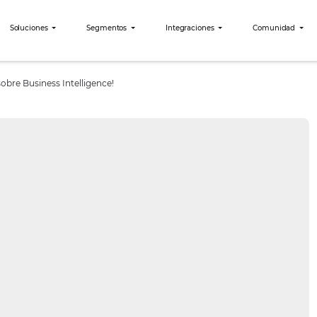
bees?
Soluciones
Segmentos
Integraciones
itas saber sobre Business Intelligence!