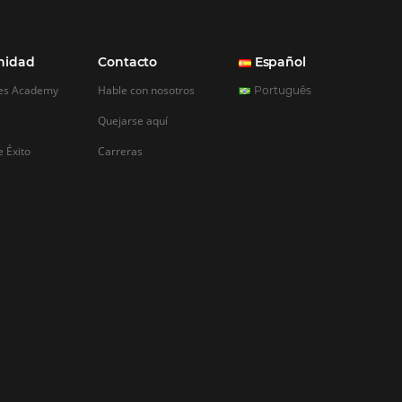
tarifas
ra tu hotel
 que los socios y
n tanto la paridad de
itividad, ofrecer
fas especiales en su
dará a alentar a los
 en su hotel. A…
REGISTRO