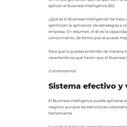
Toda organización empresarial
determinadas etapas de su traye
ocasiones, obedecen a variables
operan.
Sin embargo, las compañías que 
aplican el Business Intelligence (
¿Qué es el Business Intelligence
optimizan la aplicación de estra
empresa. En resumen, el BI es la
conocimiento, de forma que se p
Para que lo puedas entender de 
características que hacen que el