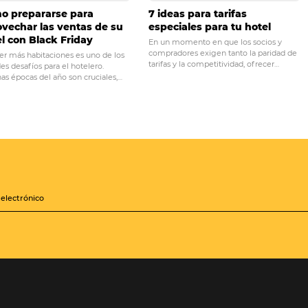
PRÓ
s aprender de los grandes
¿Por qué los hotel
ue gastar dinero
invirtiend