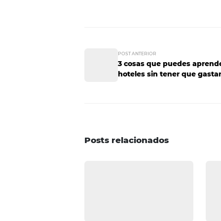
diagnóstico de su rendimiento.
Otros de los beneficios que brin
mínimos porcentajes de equivoca
Cuando la gerencia de una empre
aspectos operativos, es el momen
En la actualidad, manejar el hot
manera competitiva. El Business 
Si te resultó interesante este ar
¡déjanos un comentario!