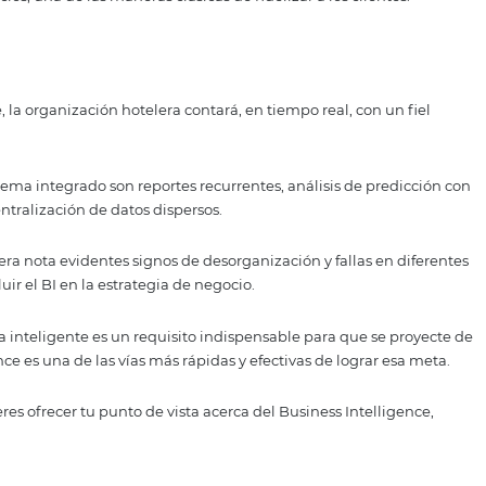
ficios
mpresa que introduzca el Business Intelligence a la operati
e pueden tomar los propietarios y gerentes de hoteles. A t
 se pueden ahorrar muchos dolores de cabeza.
istema inteligente, que además ofrezca fieles diagnóstico
nera exponencial, el porcentaje de riesgos en la toma de d
 venta, tarifas y proveedores, se mantiene en una línea óp
, gracias a la optimización de diversos aspectos operativos,
tarifa de precios, una de las maneras clásicas de fidelizar a lo
ieles
telligence, la organización hotelera contará, en tiempo rea