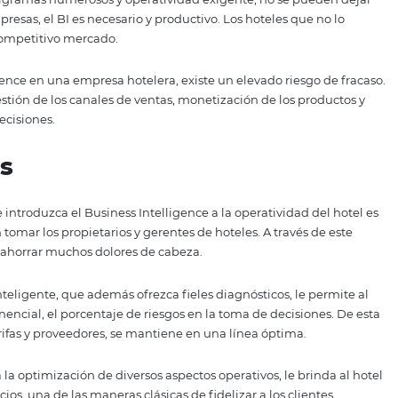
o y versátil
plicarse en cualquier industria. También es apto para dife
 corporativas más complejas tienen una mayor necesidad d
con organigramas numerosos y operatividad exigente, no 
clase de empresas, el BI es necesario y productivo. Los hotel
aja en su competitivo mercado.
ss Intelligence en una empresa hotelera, existe un elevado
 mala gestión de los canales de ventas, monetización de 
 toma de decisiones.