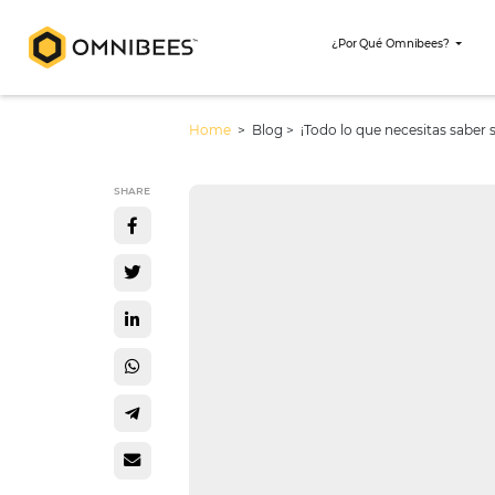
¿Por Qué Omni
Home
> Blog >
¡Todo lo que neces
SHARE