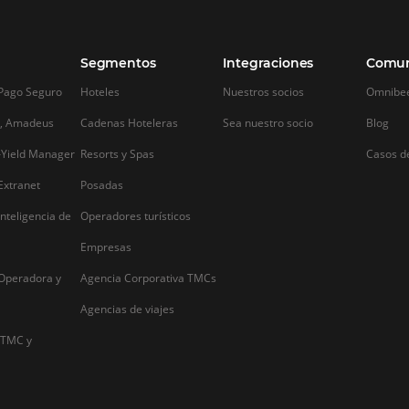
s:
Cómo prepararse para
7 ideas para 
aprovechar las ventas de su
especiales pa
hotel con Black Friday
En un momento en
compradores exige
,Vender más habitaciones es uno de los
tarifas y la compet
s
grandes desafíos para el hotelero.
promociones y tari
Algunas épocas del año son cruciales,
plan de tarifas ayu
n
tanto para aumentar las ventas como
clientes a reservar
para evitar habitaciones vacías,
especialmente durante la temporada
baja. Para evitar la estacionalidad, se
debe prestar…
Alternative: