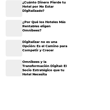
 baches durante
Omnibees anuncia
as y, en algunas
inversión anual de 80
millones en IA y avanz
íses en los que
su transformación par
convertirse en una
compañía “AI First”
erística común: no
¿Cuánto Dinero Pierde
Hotel por No Estar
Digitalizado?
écnicas que
¿Por Qué los Hoteles 
objetivos de una
Rentables eligen
ormación en
Omnibees?
Digitalizar no es una
e algunas
Opción: Es el Camino 
Competir y Crecer