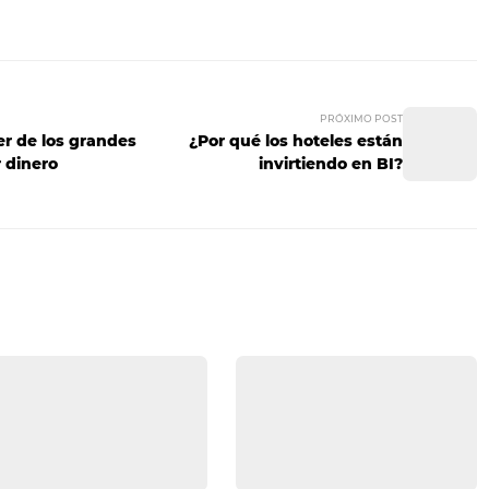
da este sistema integrado son reportes recurrentes, análisi
ción y centralización de datos dispersos.
sa hotelera nota evidentes signos de desorganización y fa
to de incluir el BI en la estrategia de negocio.
el de forma inteligente es un requisito indispensable para
Intelligence es una de las vías más rápidas y efectivas de 
tículo y quieres ofrecer tu punto de vista acerca del Business