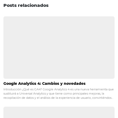
lo tanto, es necesario actualizar y planificar para atraer y 
bien a este tipo de clientes en 2020. Ahora, si te gustó es
artículo, ¡compártelo en tus redes sociales y comparte es
conocimiento!
POST ANTERIOR
3 formas de rentabilizar los servicios de
hotel
PRÓXIMO POST
Tarifas de hoteles: ¿cómo definirlas?