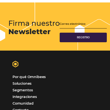
Hotelería
Tecnología Hotelera
Marketing Hotelero
Tecnología en Hotelería
Tecnologia para Hoteleria
POSTS RECENTES
Omnibees anuncia inversión anual de 80 m
en IA y avanza en su transformación para
convertirse en una compañía “AI First”
¿Cuánto Dinero Pierde tu Hotel por No Est
Digitalizado?