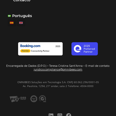
¿Por Qué los Hoteles Más Rentables eligen
Omnibees?
Digitalizar no es una Opción: Es el Camino
Competir y Crecer
Omnibees y la Transformación Digital: El S
Estratégico que tu Hotel Necesita