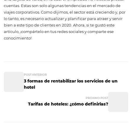
hoteles que siguen esta tendencia, a su vez, tienen más
probabilidades de atraer viajeros de negocios.
Formas especiales de
pago
Los gerentes apuestan cada vez más por alternativas qu
promuevan la autonomía de los empleados en viaje y fac
los procedimientos financieros dentro de la empresa. La
especiales de pago son un ejemplo de reducción de la
burocracia, como el envío de recibos y facturas por celul
hemos mencionado. Por lo tanto, una buena idea es la ta
prepaga, cargada antes del viaje con todo el dinero que 
viajero puede usar durante el período. El recurso funci
una tarjeta de vales, en la cual el empleado no necesita 
cuentas. Estas son solo algunas tendencias en el merca
viajes corporativos. Como dijimos, el sector está creciend