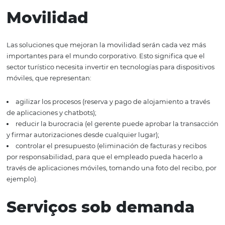
Gamificación, otro término importado del inglés gamific
derivado de game (juego), surgió de la necesidad, por p
algunas empresas, de motivar y valorar a sus equipos. Co
se crearon premios por desempeño y una serie de atracc
para procesos considerados tediosos. Se otorgan premios
trabajadores que logran sus objetivos. Los viajes para ev
corporativos y de descanso con la familia se encuentran 
premios más comunes.
Movilidad
Las soluciones que mejoran la movilidad serán cada ve
importantes para el mundo corporativo. Esto significa q
sector turístico necesita invertir en tecnologías para disp
móviles, que representan: