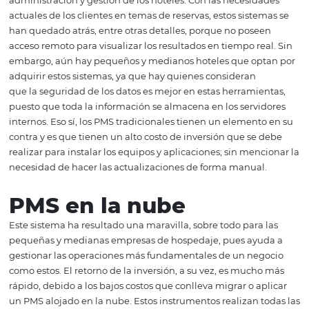
que ya sabes un poco más sobre qué es un PMS y qué p
ofrecerte, es momento de que hablemos sobre los 2 dife
tipos de software que podrás utilizar en tu hotel. ¡Sigue 
PMS tradicionales
Los sistemas legacy, como también son conocidos, son p
software combinados con infraestructura de hardware pa
administración y gestión de los hoteles. Con las necesid
actuales de los clientes en temas de reservas, estos siste
han quedado atrás, entre otras detalles, porque no pose
acceso remoto para visualizar los resultados en tiempo re
embargo, aún hay pequeños y medianos hoteles que op
adquirir estos sistemas, ya que hay quienes consideran
que la seguridad de los datos es mejor en estas herrami
puesto que toda la información se almacena en los servi
internos. Eso sí, los PMS tradicionales tienen un element