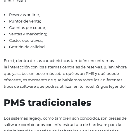
convertirse en una tarea muy abrumadora, sobre todo c
sistema hotelero que posee no cumple con las necesida
mercado actual. Los sistemas operativos de gestión de
hoteles (PMS), son aplicaciones de software encargadas 
monitorear, administrar y recopilar información valiosa 
manejo de una compañía turística. Entre las funciones 
tiene, están:
Reservas online;
Puntos de venta;
Cuentas por cobrar;
Ventas y marketing;
Costos operativos;
Gestión de calidad;
Eso sí, dentro de sus características también encontram
la interacción con los sistemas centrales de reservas. ¡Bi