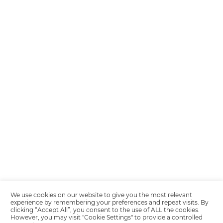
Encarregada de Dados (D.P.O.) – Teresa Cristina Sant’Anna – E-mail de
juridico.compliance@omnibees.com
OMNIBEES Soluções em Tecnologia S.A. CNPJ 60.062.296/0001-0
Av. Paulista, 1294, 21º andar, sala 2 Telefone: 4504-0000
Política de Calidad
Política de Privacidad