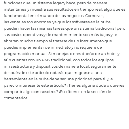
contra y es que tienen un alto costo de inversión que se
realizar para instalar los equipos y aplicaciones; sin men
necesidad de hacer las actualizaciones de forma manual
PMS en la nube
Este sistema ha resultado una maravilla, sobre todo para
pequeñas y medianas empresas de hospedaje, pues ay
gestionar las operaciones más fundamentales de un ne
como estos. El retorno de la inversión, a su vez, es much
rápido, debido a los bajos costos que conlleva migrar o a
un PMS alojado en la nube. Estos instrumentos realizan 
funciones que un sistema legacy hace, pero de manera
instantánea y muestra sus resultados en tiempo real, al
fundamental en el mundo de los negocios. Como ves,
las ventajas son enormes, ya que los softwares en la nub
pueden hacer las mismas tareas que un sistema tradicio