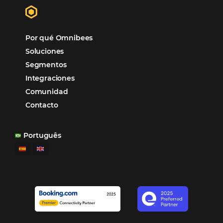
Omnibees anuncia inversión anual de 80 m
en IA y avanza en su transformación para
convertirse en una compañía “AI First”
¿Cuánto Dinero Pierde tu Hotel por No Est
Digitalizado?
¿Por Qué los Hoteles Más Rentables eligen
Omnibees?
Digitalizar no es una Opción: Es el Camino
Competir y Crecer
Omnibees y la Transformación Digital: El S
Estratégico que tu Hotel Necesita