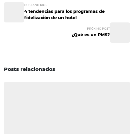
sus costos operativos y de mantenimiento son más bajos 
ahorran mucho tiempo al tratarse de un instrumento q
puedes implementar de inmediato y no requiere de
programación manual. Si manejas o eres dueño de un ho
aún cuentas con un PMS tradicional, con todos los equip
infraestructura y dispositivos de manera local, seguram
después de este artículo notarás que migrarse a una
herramienta en la nube debe ser una prioridad para ti. ¿
pareció interesante este artículo? ¿Tienes alguna duda o
compartir algo con nosotros? ¡Escríbenos en la sección d
comentarios!
POST ANTERIOR
4 tendencias para los programas de