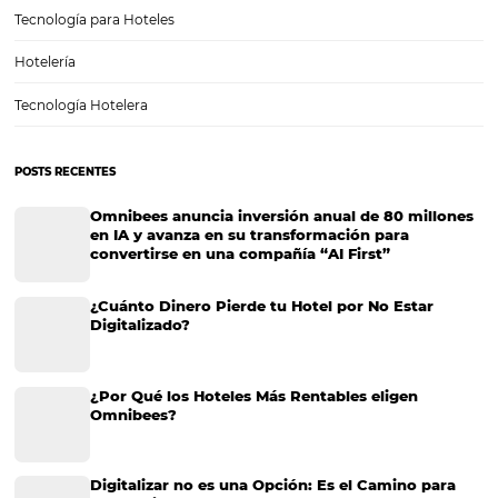
⁠OBTs: cómo colocar tu hotel en el mapa de las g
empresas
En el mundo actual de la hospitalidad, la visibilidad es clave para el 
cualquier hotel. Con la creciente competencia y la evolución de las
tecnologías de reserva, es esencial que los hoteles se integren en p
que les…
CATEGORIAS
Marketing Hotelero
Tecnología en Hotelería
Tecnologia para Hoteleria
Más accedido
Distribución