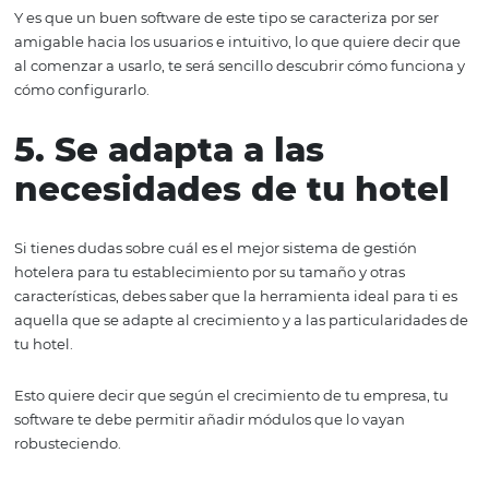
tener que imprimir y guardar tus documentos en el hote
podrás consultar toda tu información donde quiere que e
la hora que necesites y, además, diferentes personas a l
previamente tu autorices, podrán ver los datos al mism
sin ningún problema.
Asimismo, si tu software aloja toda tus archivos en la nu
deberás preocuparte por la seguridad de tus datos, pues
bien protegidos, tanto del ataque de extraños que quier
tu información como de fenómenos físicos, como la lluvi
4. Es fácil de manejar
Si no eres apasionado de la tecnología o no te es tan fáci
trabajar con ella, ¡tranquilo! Esto no significa que no pod
utilizar un sistema de gestión hotelera, sino todo lo contr