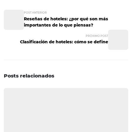
producir informes sobre tus reservas, ventas, disponibilid
negocio en general, así como previsiones para los siguie
meses en cuanto a ocupación.
Esto, sin duda, es clave para que tomes decisiones que 
a tu hotel y para que puedas hacerlo crecer de forma or
y exitosa.
8. Cuenta con un sopo
rápido y efectivo
Al momento de adquirir un sistema de gestión hotelera
recibir toda la ayuda y capacitación necesaria para
implementarlo y sacarle el mayor provecho posible a fav
negocio de hospedaje.