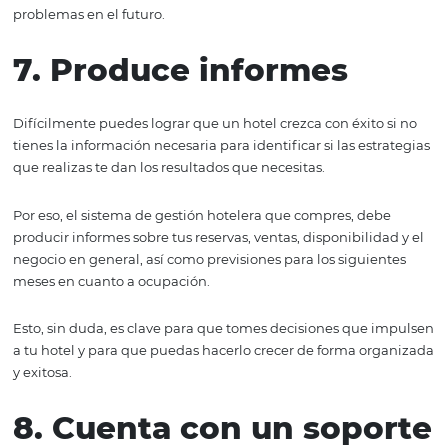
Esto quiere decir que según el crecimiento de tu empres
software te debe permitir añadir módulos que lo vayan
robusteciendo.
Por ejemplo, puede ser que al empezar a utilizarlo úni
quieras tener la sección de gestión de reservas para tene
sobre estas y mejorar tus números, pero que conforme es
bajo control, puedas también tener la parte contable, a
llaves, es decir que gestione qué cuartos están bajo la
responsabilidad de qué camarera y si ya están limpias o 
entre otras cosas.
6. Cumple con la
normatividad de tu pa
Aunque este punto pueda parecerte un poco obvio, podr