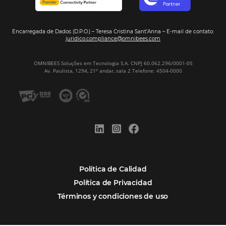
Omnibees anuncia inversión anual de 80 m
en IA y avanza en su transformación para
convertirse en una compañía “AI First”
¿Cuánto Dinero Pierde tu Hotel por No Est
Digitalizado?
¿Por Qué los Hoteles Más Rentables eligen
Omnibees?
Digitalizar no es una Opción: Es el Camino
Competir y Crecer
Omnibees y la Transformación Digital: El S
Estratégico que tu Hotel Necesita