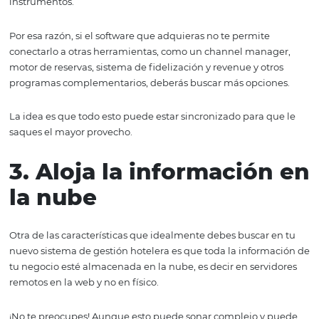
2. Se integra con otro
sistemas o servicios
Dirigir un hotel es una tarea bastante compleja que imp
gran cantidad de tareas que realizar e indicadores que v
para poder operar de forma efectiva y exitosa.
Dicho esto, debes saber que no bastará con que tengas 
sistema de gestión hotelera para conquistar los objetivo
hotel, sino que tendrás que aprender a apoyarte de dive
instrumentos.
Por esa razón, si el software que adquieras no te permite
conectarlo a otras herramientas, como un channel mana
motor de reservas, sistema de fidelización y revenue y ot