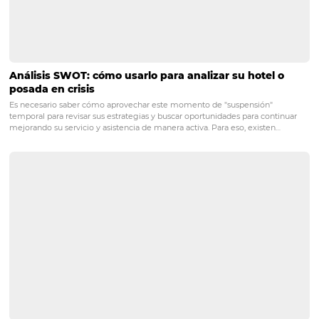
Pero, esto no es suficiente. También, es importante que 
instalado, puedes recibir soporte ágil y efectivo si te sur
dudas o tienes problemas, así tu proveedor debe garanti
respaldo de expertos que puedan orientarte en todo m
¡Listo! Estas fueron 8 cosas que debes buscar en tu siste
gestión hotelera para que tengas la mejor herramienta 
Si tienes alguna duda, ¡escríbenos en la sección de come
POST ANTERIOR
Reseñas de hoteles: ¿por qué son más
importantes de lo que piensas?