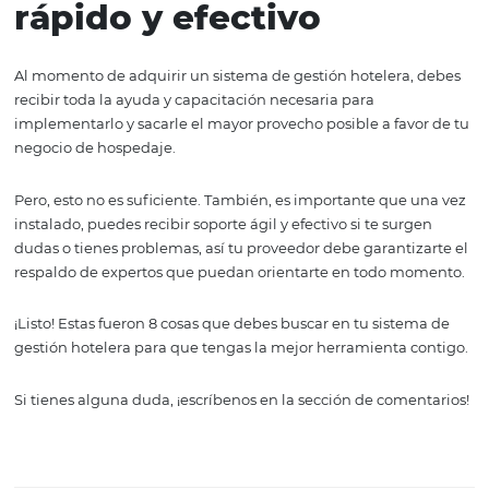
llevarte muchas sorpresas si no lo tomas en cuenta al 
de adquirir tu sistema de gestión hotelera.
Y es que antes de elegir uno de estos, debes cuidar que e
software cumpla con la ley vigente de tu país, puesto que
hecho en otra nación y no está adaptado a la normativi
donde utilizarás la herramienta, podrías meterte en gr
problemas en el futuro.
7. Produce informes
Difícilmente puedes lograr que un hotel crezca con éxito
tienes la información necesaria para identificar si las est
que realizas te dan los resultados que necesitas.
Por eso, el sistema de gestión hotelera que compres, de