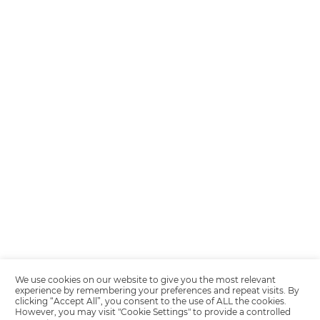
Encarregada de Dados (D.P.O.) – Teresa Cristina Sant’Anna – E-mail de
juridico.compliance@omnibees.com
OMNIBEES Soluções em Tecnologia S.A. CNPJ 60.062.296/0001-0
Av. Paulista, 1294, 21º andar, sala 2 Telefone: 4504-0000
Política de Calidad
Política de Privacidad