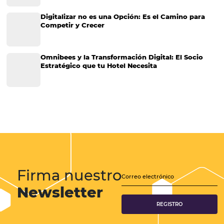
¿Por qué los hoteles están invirtiendo en BI?
¿Por qué los hoteles están invirtiendo en BI? El Business Intelligenc
(Inteligencia de Negocio en castellano) es una herramienta tecnoló
le permite a las compañías tener un mejor manejo de sus empresas,
significa poder ofrecer un servicio o producto de…
CATEGORIAS
Más accedido
Distribución
Análisis
Más Vistos
Marketing