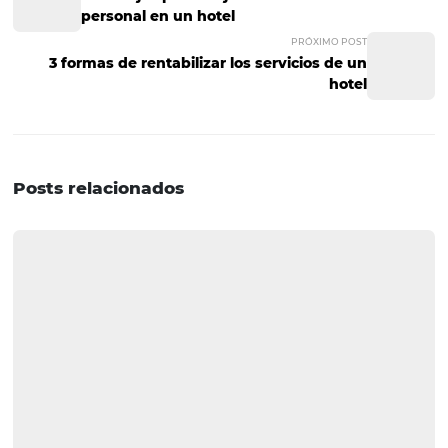
que manejan está específicamente dirigida al público.
¡Listo! Estas son 3 de las diferencias que existen entre un
agencia de viajes y un sistema de conexión.
Si quieres aumentar las posibilidades de generar reserva
hotel, es importante que tomes en cuenta ambas opcion
que cada una brinda ventajas específicas.
¿Te pareció interesante este artículo? Si quieres leer con
similares, ¡suscríbete a nuestro newsletter!
POST ANTERIOR