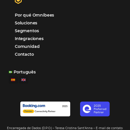
POSTS RECENTES
Omnibees anuncia inversión anual de 80 m
en IA y avanza en su transformación para
convertirse en una compañía “AI First”
¿Cuánto Dinero Pierde tu Hotel por No Est
Digitalizado?
¿Por Qué los Hoteles Más Rentables eligen
Omnibees?
Digitalizar no es una Opción: Es el Camino
Competir y Crecer