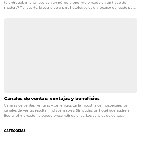
Black Friday en Hoteles: Claves para Aumentar
Reservas y Ventas
El Black Friday ofrece a los hoteles una gran oportunidad para atraer
anticipadas y asegurar la ocupación en los meses siguientes. Esta gu
dirigida a gerentes de marketing, ventas, propietarios y equipos de
operaciones en hoteles que buscan…