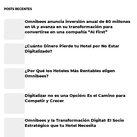
¿Cómo hacer una gestión omnichannel? Mejorar la experiencia de
los clientes y abrir canales para que pueda existir una interacción co
entre los huéspedes y el hotel son pasos que necesita seguir toda
organización que apunte al crecimiento y la…
CATEGORIAS
Más Vistos
Marketing
Sem categoria
Distribución Hotelera
Gestión Hotelera
Tecnología para Hoteles
Hotelería