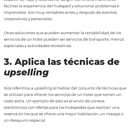
Existen múltiples maneras ofrecer servicios adicionales 
hoteles, repasemos los más comunes y efectivos:
Spas y belleza: subcontratar a especialistas en estas área
durante eventos o temporadas altas de ocupación,
posiblemente le permita al negocio aumentar su rentab
Servicios como masajes relajantes, terapias de cuidado d
piel, entre otros, son muy buscados por los huéspedes en
estadías.
Alquiler de ropa y lavandería: surgen como una manera
facilitar la experiencia del huésped y solucionar proble
imprevistos. Son muy rentables antes y después de even
corporativos y personales.