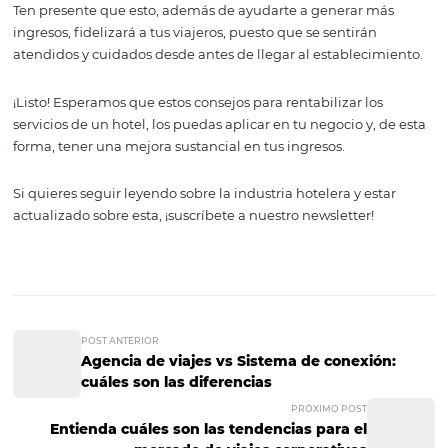
Otras soluciones que pueden aumentar la rentabilidad d
servicios de un hotel pueden ser servicios de transporte
especiales y actividades recreativas.
3. Aplica las técnicas 
upselling
Nos referimos a
upselling
al hablar del conjunto de técn
se utilizan para ofrecer los servicios de un hotel que tie
costo extra. Un ejemplo de esto es el envío de correos
electrónicos con ofertas para los huéspedes que realiza
reserva en los que se ofrece una mejor habitación, un m
un desayuno especial.
Ten presente que esto, además de ayudarte a generar m
ingresos, fidelizará a tus viajeros, puesto que se sentirán