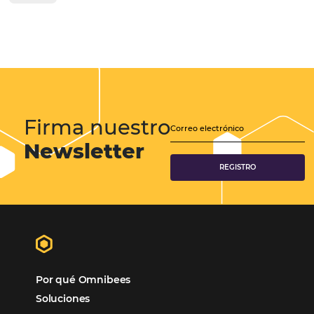
Tecnología Hotelera
Marketing Hotelero
Tecnología en Hotelería
Tecnologia para Hoteleria
Más accedido
Distribución
Análisis
POSTS RECENTES
Omnibees anuncia inversión anual de 80 m
en IA y avanza en su transformación para