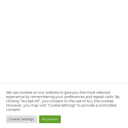
Encarregada de Dados (D.P.O.) – Teresa Cristina Sant’Anna – E-mail de
juridico.compliance@omnibees.com
OMNIBEES Soluções em Tecnologia S.A. CNPJ 60.062.296/0001-0
Av. Paulista, 1294, 21º andar, sala 2 Telefone: 4504-0000
Política de Calidad
Política de Privacidad
Términos y condiciones de uso