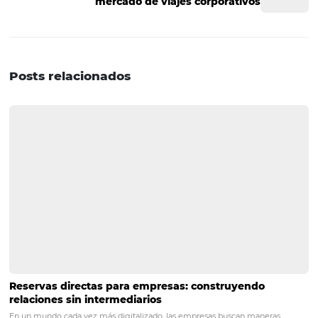
atendidos y cuidados desde antes de llegar al estableci
¡Listo! Esperamos que estos consejos para rentabilizar lo
servicios de un hotel, los puedas aplicar en tu negocio y,
forma, tener una mejora sustancial en tus ingresos.
Si quieres seguir leyendo sobre la industria hotelera y es
actualizado sobre esta, ¡suscríbete a nuestro newsletter!
POST ANTERIOR
Agencia de viajes vs Sistema de conexió
cuáles son las diferencias
PRÓXIMO POST