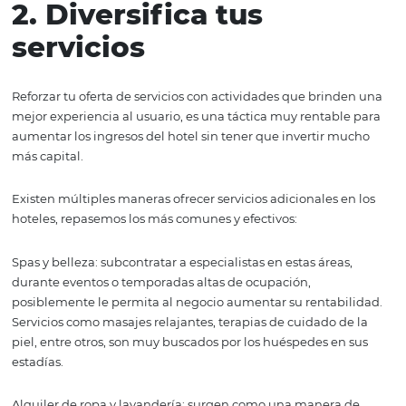
las maneras ideales de optimizar su estadía contigo po
de actividades o servicios extra a lo que ya proporcionas 
establecimiento.
Por otro lado, también es vital que conozcas qué es lo qu
otros hoteles de tu categoría están haciendo, ya que, a
es bueno imitar, sí es importante que no te quedes atrás
que ofrece tu competencia.
2. Diversifica tus
servicios
Reforzar tu oferta de servicios con actividades que brin
mejor experiencia al usuario, es una táctica muy rentabl
aumentar los ingresos del hotel sin tener que invertir 
más capital.