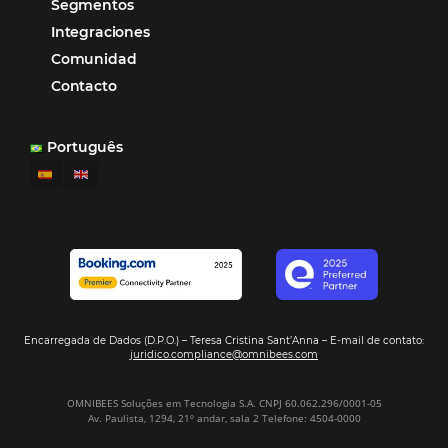
convertirse en una compañía “AI First”
¿Cuánto Dinero Pierde tu Hotel por No Est
Digitalizado?
¿Por Qué los Hoteles Más Rentables eligen
Omnibees?
Digitalizar no es una Opción: Es el Camino
Competir y Crecer
Omnibees y la Transformación Digital: El S
Estratégico que tu Hotel Necesita