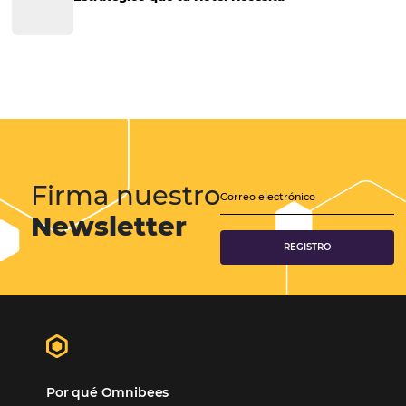
Nuevos procedimientos de seguridad que el hote
adoptar al reanudar
El escenario causado por el coronavirus provocó la aparición de nue
en el sector hotelero y turístico. Se están incorporando nuevos
procedimientos de seguridad contra la propagación del virus, así c
cambios en el mercado y el comportamiento de…
CATEGORIAS
Más accedido
Distribución
Análisis
Más Vistos
Marketing