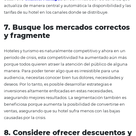
directamente relacionado con el marketing digital, que
estrategia que no debe abandonarse durante la crisis. Al
un entorno en línea, es necesario invertir en campañas
verdaderamente efectivas en el entorno digital y, por lo t
importante invertir en marketing digital.
6. Aumente
su alcance
Con la reducción de la demanda y la gran competitivida
mercado hotelero, la forma más eficiente de reducir el 
en las ventas es aumentar su alcance. Como resultado, 
distribuir sus ventas a través de canales en línea (OTA),
operadores, agencias de viajes, empresas y directament
través de su sitio web y centro de reservas. Los objetivos 
son los mismos: llegar al público objetivo de una mane
rápida, transmitiendo mensajes de manera eficiente y
relevante, permitiendo al consumidor comodidad y facil