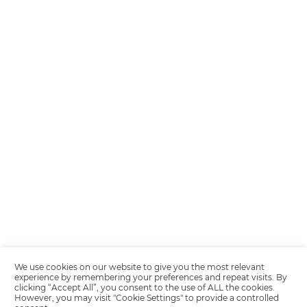
Encarregada de Dados (D.P.O.) – Teresa Cristina Sant’Anna – E-mail de
juridico.compliance@omnibees.com
OMNIBEES Soluções em Tecnologia S.A. CNPJ 60.062.296/0001-0
Av. Paulista, 1294, 21º andar, sala 2 Telefone: 4504-0000
Política de Calidad
Política de Privacidad