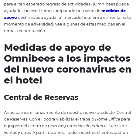
debe ser pensada estratégicamente. Después de todo,
de ser una acción de marketing, la oferta también debe
ganancias para su hotel. En este sentido, algunos cuida
esenciales.
9.
Sea audaz
No sirve de nada presionar la misma tecla todo el tiemp
este punto, es necesario superar las expectativas. Ya sea
forma de comunicación con el cliente u ofreciendo servi
hacen que la experiencia sea única. Es necesario que su
adopte campañas y acciones innovadoras que contribuy
comodidad, satisfacción y practicidad para que sus vent
detengan en tiempos de crisis. Estas innovaciones no sol
pueden adaptar al escenario de crisis, sino que aument
posibilidades de atraer nuevos clientes y destacarse en e