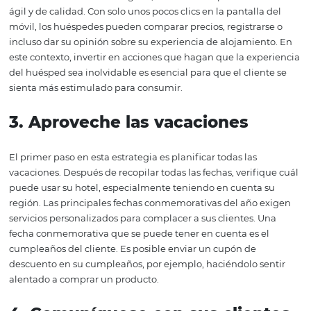
hotel, incluso ante la recesión del mercado.
2.
Centrarse en la experiencia
cliente
Centrarse en la
experiencia
del cliente es un consejo q
utilizarse en cualquier momento o escenario económico
que es aún más importante en tiempos de crisis. Con un
situación económica más difícil, el cliente busca más q
buen servicio y un buen precio, una buena experiencia. 
industria hotelera, no es diferente. Con la disponibilidad
nuevas soluciones tecnológicas, los clientes esperan un s
ágil y de calidad. Con solo unos pocos clics en la pantalla
móvil, los huéspedes pueden comparar precios, registrar
incluso dar su opinión sobre su experiencia de alojamie
este contexto, invertir en acciones que hagan que la exp
del huésped sea inolvidable es esencial para que el clien