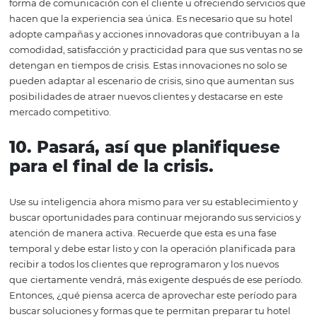
inversiones altamente enfocadas en estas necesidades,
asegurando mejores resultados. La segmentación tambi
beneficiosa porque aumenta la posibilidad de convertir
ventas, asegurando que su hotel sufra menos con las ba
causadas por la crisis.
8. Considere
ofrecer descuen
promociones
Especialmente en tiempos de crisis, esta iniciativa contr
aumentar sus ventas, además de seguir siendo competit
el mercado. La oferta debe servir con una invitación, una
propuesta que su cliente no puede resistir. Ella se comp
soluciones que complementan de una forma tan alinea
su cliente opta por realizar su hospedaje con usted por l
conquista, transformación o resultado que está siendo o
en su oferta y no solo por el precio. Sin embargo, cada a