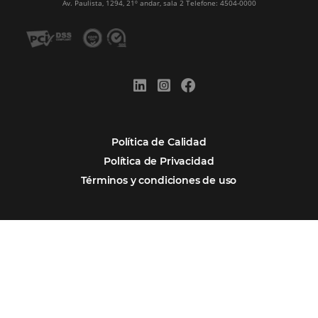
Omnibees anuncia inversión anual de 80 m
en IA y avanza en su transformación para
convertirse en una compañía “AI First”
¿Cuánto Dinero Pierde tu Hotel por No Est
Digitalizado?
¿Por Qué los Hoteles Más Rentables eligen
Omnibees?
Digitalizar no es una Opción: Es el Camino
Competir y Crecer
Omnibees y la Transformación Digital: El S
Estratégico que tu Hotel Necesita