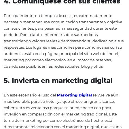
sienta más estimulado para consumir.
3.
Aproveche las vacaciones
El primer paso en esta estrategia es planificar todas las
vacaciones. Después de recopilar todas las fechas, verifi
puede usar su hotel, especialmente teniendo en cuenta
región. Las principales fechas conmemorativas del año 
servicios personalizados para complacer a sus clientes. 
fecha conmemorativa que se puede tener en cuenta es 
cumpleaños del cliente. Es posible enviar un cupón de
descuento en su cumpleaños, por ejemplo, haciéndolo s
alentado a comprar un producto.
4.
Comuníquese con sus clien