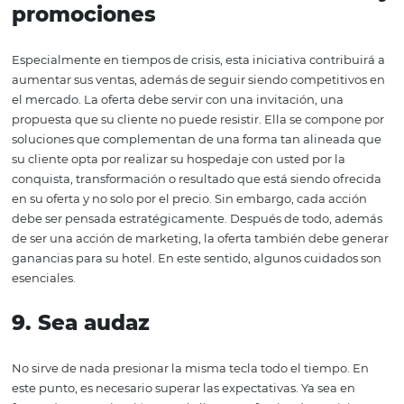
comprar el servicio. Esto significa que su servicio llegará 
consumidores correctos, en el momento correcto y al pre
correcto. Precisamente para optimizar los esfuerzos, se
desarrolló
Channel Manager
, un administrador de cana
actualiza de manera central y automática la disponibilid
tarifas de su hotel en los canales donde se distribuye.
7.
Busque los mercados corre
y fragmente
Hoteles y turismo es naturalmente competitivo y ahora 
período de crisis, esta competitividad ha aumentado a
porque todos quieren atraer la atención del público de 
manera. Para poder tener algo que es irresistible para u
audiencia, necesitas conocer bien tus dolores, necesidad
deseos. Por lo tanto, es posible desarrollar estrategias e