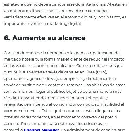
Principalmente, en tiempos de crisis, es extremadamen
necesario mantener una comunicación transparente y o
con sus clientes, para pasar aún más seguridad durante 
período. Por lo tanto, informele sobre sus medidas,
transmitiendo valores reales y demostrando su dedicaci
respuestas. Los lugares más comunes para comunicarse
audiencia están en la página principal del sitio web del 
marketing por correo electrónico, en el motor de reserva
cuando sea posible, en las redes sociales, blog y otros.
5.
Invierta en marketing digita
En este escenario, el uso del
Marketing Digital
se vuelv
más favorable para su hotel, ya que ofrece un gran alcan
cobertura y es ventajoso porque se puede hacer con poc
inversión en comparación con el marketing tradicional. 
tema del marketing por correo electrónico, de hecho, es