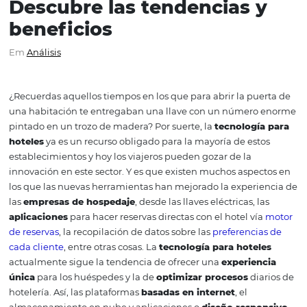
Tecnología para hoteles:
¿qué sigue para este sect
Descubre las tendencias 
beneficios
Em
Análisis
¿Recuerdas aquellos tiempos en los que para abrir la pu
una habitación te entregaban una llave con un númer
pintado en un trozo de madera?
Por suerte, la
tecnologí
hoteles
ya es un recurso obligado para la mayoría de est
establecimientos y hoy los viajeros pueden gozar de la
innovación en este sector.
Y es que existen muchos aspe
los que las nuevas herramientas han mejorado la experi
las
empresas de hospedaje
, desde las llaves eléctricas, 