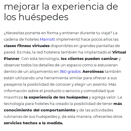
tendencias en
tecnología
ecológica
Para nadie es un secreto que el
cambio climático
es un
realidad que debemos enfrentar desde todas las industri
como otros problemas que han surgido a partir del daño
actividad humana ha provocado al
medio ambiente
.
Por
tecnología para hoteles
también se enfoca en estos con
con la generación de dispositivos que ayuden a
proteger
naturaleza
.
Por ejemplo, una herramienta que gradúe l
iluminación de la habitación de acuerdo a la intensidad
luz natural
que entra durante el día o mediante
sensor
movimiento
que identifiquen si una habitación no está
utilizada para apagar
automáticamente
los
aparatos
eléctricos
.