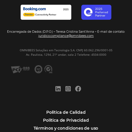
Tecnología Hotelera
Marketing Hotelero
Tecnología en Hotelería
Tecnologia para Hoteleria
POSTS RECENTES
Omnibees anuncia inversión anual de 80 m
en IA y avanza en su transformación para
convertirse en una compañía “AI First”
¿Cuánto Dinero Pierde tu Hotel por No Est
Digitalizado?
¿Por Qué los Hoteles Más Rentables eligen