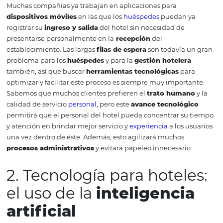
1. Check-in y check-out 
pasar por el lobby:
tecnología hotelera
pa
optimizar el tiempo
Muchas compañías ya trabajan en aplicaciones para
dispositivos móviles
en las que los
huéspedes
puedan 
registrar su
ingreso y salida
del hotel sin necesidad de
presentarse personalmente en la
recepción
del
establecimiento.
Las largas
filas de espera
son todavía 
problema para los
huéspedes
y para la
gestión hoteler
también, así que buscar
herramientas tecnológicas
pa
optimizar y facilitar este proceso es siempre muy import