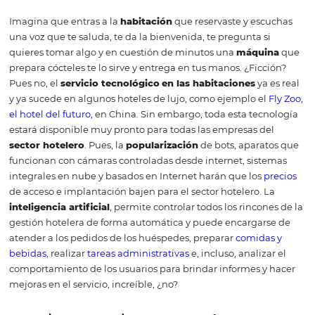
Sabemos que muchos clientes prefieren el
trato huma
calidad de servicio
personal
, pero este
avance tecnológ
permitirá que el personal del hotel pueda concentrar s
y atención en brindar mejor servicio y
experiencia
a los 
una vez dentro de éste.
Además, esto agilizará muchos
procesos administrativos
y evitará papeleo innecesario
2. Tecnología para hotel
el uso de la
inteligenci
artificial
Imagina que entras a la
habitación
que reservaste y es
una voz que te saluda, te da la bienvenida, te pregunta s
quieres tomar algo y en cuestión de minutos una
máqui
prepara cócteles te lo sirve y entrega en tus manos.
¿Ficc