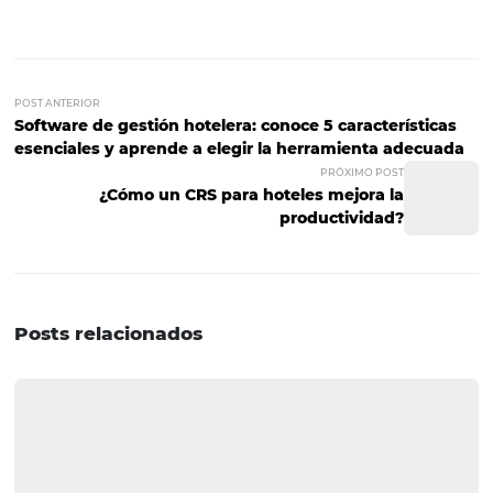
soluciones permiten maximizar los ingresos de sus clien
través de la sólida optimización del precio y/o reducción 
costos operacionales.
Nuestras soluciones
tecnológicas:
El
Bee2Bee
, es el Marketplace que conecta su Hotel al s
de venta de Operadoras, TMC's y Empresas. Ya con el ges
canales
BeeChannel
usted podrá centralizar la gestión 
tarifas, además de disponer de más de 600 canales en u
herramienta.
BeeDirect
, es la solución para ventas direc
sitio web hecho por especialistas de gestión hotelera co
de reservas incluido. Todo lo que su hotel necesita para a
vender y fidelizar a sus clientes. Para hablar de potenciar
fidelización de sus clientes, el
Bee CRM
ayuda a maximiz