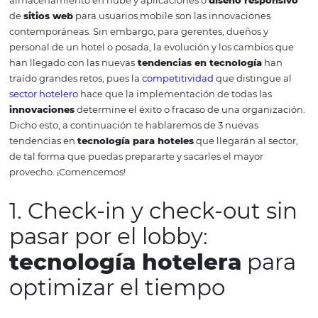
aplicaciones
para hacer reservas directas con el hotel ví
de reservas
, la recopilación de datos sobre las
preferenci
cada cliente
, entre otras cosas.
La
tecnología para hote
actualmente sigue la tendencia de ofrecer una
experie
única
para los huéspedes y la de
optimizar procesos
di
hotelería. Así, las plataformas
basadas en internet
, el
almacenamiento en nube y aplicaciones o
diseño resp
de
sitios web
para usuarios mobile son las innovaciones
contemporáneas.
Sin embargo, para gerentes, dueños y
personal de un hotel o posada, la evolución y los cambi
han llegado con las nuevas
tendencias en tecnología
h
traído grandes retos, pues la
competitividad
que disting
sector hotelero
hace que la implementación de todas la
innovaciones
determine el éxito o fracaso de una organ
Dicho esto, a continuación te hablaremos de 3 nuevas
tendencias
en
tecnología para hoteles
que llegarán al 
de tal forma que puedas prepararte y sacarles el mayor
provecho.
¡Comencemos!