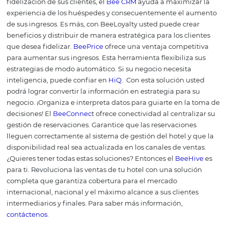
convirtiéndose en una parte cla
de la gestión hotelera?
¿Cómo hacer una gestión
omnichannel?
Conoce Omnibees
Omnibees
es una empresa global que ofrece la solució
completa de distribución e inteligencia para la industria
turismo. Con más de 5.000 clientes hoteleros y 750 socio
distribución, ya somos una de las mayores empresas de 
en hotelería de América Latina.
Con soluciones para
Hot
independientes
, Posadas,
Cadenas Hoteleras
,
Hoteles B
Operadores Turísticos,
Agencias de Viajes
y
Empresas
, n