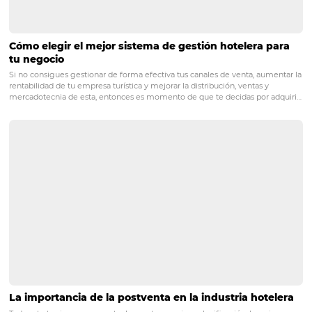
contáctenos
.
POST ANTERIOR
Software de gestión hotelera: conoce 5 caracterís
esenciales y aprende a elegir la herramienta ad
PRÓXIMO POST
¿Cómo un CRS para hoteles mejora la
productividad?
Posts relacionados