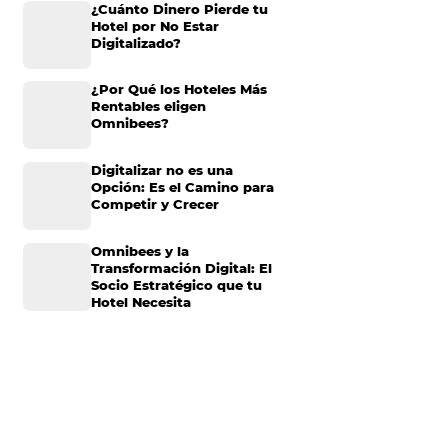
áles son las
Omnibees anuncia
 resolverlo.
inversión anual de 80
neficio
millones en IA y avanz
su transformación par
convertirse en una
compañía “AI First”
¿Cuánto Dinero Pierde
ficio tiene su
Hotel por No Estar
 de beneficio
Digitalizado?
ncluidos gastos
¿Por Qué los Hoteles 
Rentables eligen
Omnibees?
Digitalizar no es una
ales, gastos e
Opción: Es el Camino 
 ejemplo: Tenga en
Competir y Crecer
,000 y las