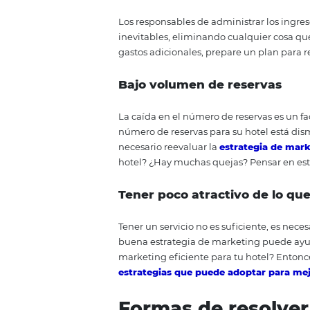
Compruébalo: Mala ges
El gran problema para el gerent
gastos futuros y esto pone en rie
su hotel durante el período. Est
que los gastos (gastos, impuesto
ocurran tan poco como sea posible
proceso, ya que ayudará al gere
puede confiar en datos confiabl
Altos gastos
Los responsables de administrar
inevitables, eliminando cualqui
gastos adicionales, prepare un pl