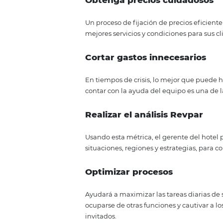
Cree anuncios que se puedan col
hotel será más conocido y, como 
una buena estrategia de marketi
Tener un diferencial
Ofrezca servicios diferenciados 
un precio más alto y aún así ma
Además de estos
margen de benef
Tener control presupue
Realizado de manera coherente y 