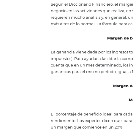
continuar invirtiendo y creciend
posibles causas de este problem
¿Qué es y cómo
del hotel?
Según el Diccionario Financiero
negocio en las actividades que r
requieren mucho análisis y, en 
más altos de lo normal. La fórmu
Ma
La ganancia viene dada por los i
impuestos). Para ayudar a facili
cuenta que en un mes determinado
ganancias para el mismo período