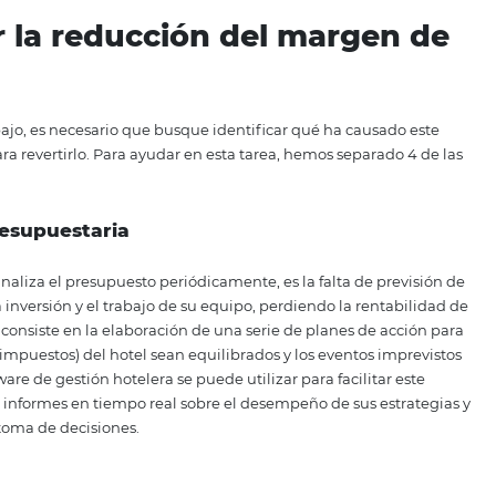
Margen de beneficio = 5,000 / 10,000 x 100
Margen de beneficio = 50%
 para cada empresa depende de una serie de factores, inclu
que, para las empresas de servicios (como los hoteles), lo i
 20%.
ectar la reducción del ma
beneficio bajo, es necesario que busque identificar qué ha
uciones para revertirlo. Para ayudar en esta tarea, hemos s
ción.