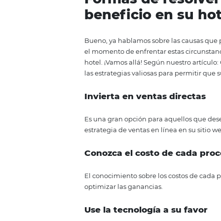
Bajo volumen de reser
La caída en el número de reserva
número de reservas para su hote
necesario reevaluar la
estrateg
hotel? ¿Hay muchas quejas? Pen
Tener poco atractivo d
Tener un servicio no es suficient
buena estrategia de marketing p
marketing eficiente para tu hot
estrategias que puede adoptar
Formas de res
beneficio en s