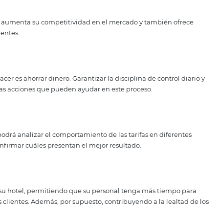
ocar en Internet, especialmente en las redes sociales. De 
resultado, se harán más reservas. Para esto, también vale l
ng digital.
y apueste por la calidad de su servicio al cliente. De esa m
ntener un alto margen de beneficio.
 consejos, para abordar el ba
icio del hotel, también pued
stario
asertiva, no solo permitirá definir las finanzas de su neg