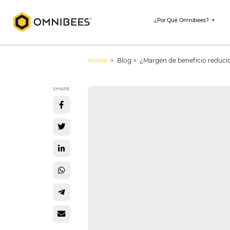
¿Por Qué Omni
Home
> Blog >
¿Margen de benefi
SHARE