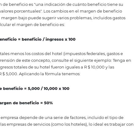
o. ¿No es bueno el margen de beneficio de su hotel? Vea cu
a y conozca las posibles medidas que se pueden tomar para
 calcular el margen de be
, el margen de beneficio es "una indicación de cuánto bene
ealiza, en valores porcentuales". Los cambios en el margen
general, un margen bajo puede sugerir varios problemas, i
la para calcular el margen de beneficio es:
rgen de beneficio = beneficio / ingresos x 100
ngresos totales menos los costos del hotel (impuestos feder
tar la comprensión de este concepto, consulte el siguiente
, los ingresos totales de su hotel fueron iguales a R $ 10
, igual a R $ 5,000. Aplicando la fórmula tenemos: