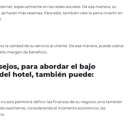
usas que pueden llevarlo a tener un margen de beneficio 
ircunstancias y resolver los problemas para aumentar sus
ro artículo: Cómo optimizar el margen de beneficio de mi h
ermitir que su hotel siempre tenga un buen margen de benef
ctas
s que desean maximizar su rentabilidad. Para eso, vale la 
 su sitio web y las tomas de marketing por correo electrónic
ada proceso
s de cada proceso comercial interno es fundamental cuando
favor