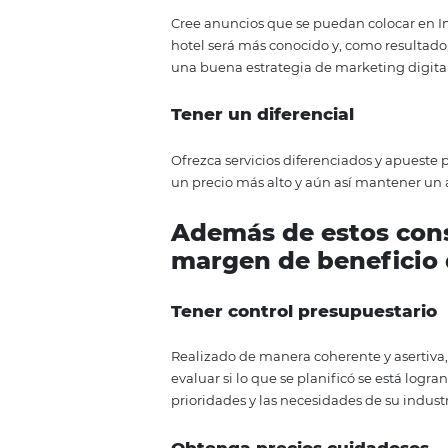
Bueno, ya hablamos sobre las ca
el momento de enfrentar estas c
hotel. ¡Vamos allá! Según nuest
las estrategias valiosas para p
Invierta en ventas dire
Es una gran opción para aquello
estrategia de ventas en línea en
Conozca el costo de c
El conocimiento sobre los costo
optimizar las ganancias.
Use la tecnología a su 