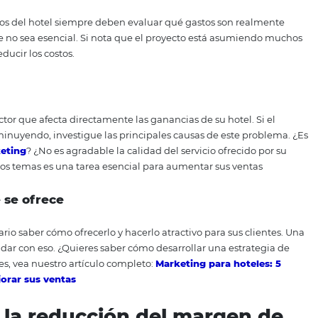
tión presupuestaria
e que no analiza el presupuesto periódicamente, es la falt
sgo toda la inversión y el trabajo de su equipo, perdiendo 
a actividad consiste en la elaboración de una serie de plan
s, costos e impuestos) del hotel sean equilibrados y los ev
. El software de gestión hotelera se puede utilizar para fac
nte a tener informes en tiempo real sobre el desempeño de 
es para la toma de decisiones.
 los ingresos del hotel siempre deben evaluar qué gastos 
er cosa que no sea esencial. Si nota que el proyecto está
an para reducir los costos.