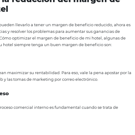
vas
s es un factor que afecta directamente las ganancias de su 
l está disminuyendo, investigue las principales causas de
ia de marketing
? ¿No es agradable la calidad del servicio 
sar en estos temas es una tarea esencial para aumentar s
e lo que se ofrece
e, es necesario saber cómo ofrecerlo y hacerlo atractivo par
uede ayudar con eso. ¿Quieres saber cómo desarrollar una
el? Entonces, vea nuestro artículo completo:
Marketing par
 para mejorar sus ventas
olver la reducción del mar
u hotel