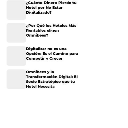
ecopilados.
Omnibees anuncia
inversión anual de 80
millones en IA y avanz
n la industria
su transformación par
convertirse en una
compañía “AI First”
¿Cuánto Dinero Pierde
Hotel por No Estar
Digitalizado?
hotelero
¿Por Qué los Hoteles 
Rentables eligen
gias para que su
Omnibees?
.
Digitalizar no es una
ubra cómo los
Opción: Es el Camino 
Competir y Crecer