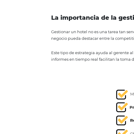
Por tanto, muchos hoteles todaví
Después de todo, es un proceso 
Con eso en mente, este artículo e
hotelera y cómo hacerlo de maner
La importancia de 
Gestionar un hotel no es una tar
negocio pueda destacar entre la 
Este tipo de estrategia ayuda al
informes en tiempo real facilita