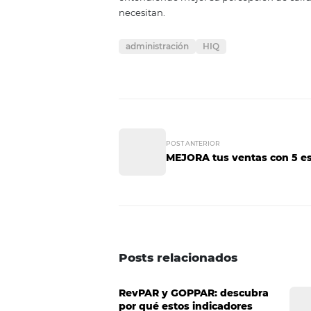
Reducción de falla
Como se mencionó, el uso de pr
rápidos y eficientes. Con certeza
comunicación se reducen cons
Además, esta precisión de los d
hotel y tomar decisiones más r
Clientes más satisf
Los datos en tiempo real son una
hotel cuenta con datos asertivos