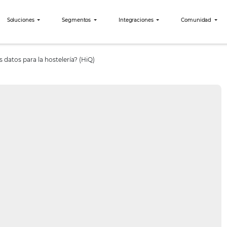
bees?
Soluciones
Segmentos
Integraciones
ncia de los datos para la hostelería? (HiQ)