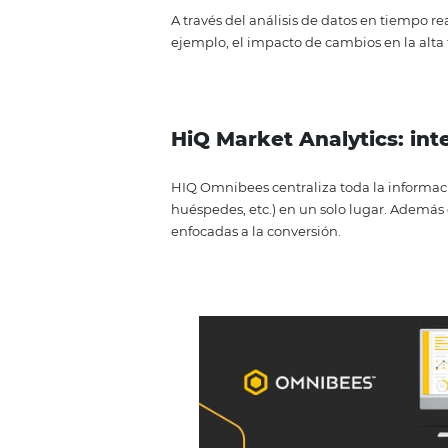
Utilizando herramientas de gest
estructurada. No es necesario p
luego analizándolos, porque los d
Como resultado, los profesional
ahora pueden asumir otras func
mejorando los procesos.
Anticipar eventos 
A través del análisis de datos en
ejemplo, el impacto de cambios