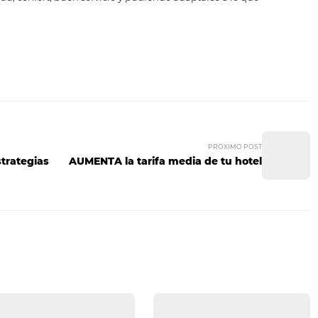
s e incertidumbres
ogramas de administración en tiempo real hace que los p
 en los procesos e información concentrada en un solo lugar,
iderablemente.
atos permite a la gerencia tener una imagen clara de las o
ápidamente.
echos y leales
 rica fuente de información para la empresa, incluso sobre
, será mucho más fácil identificar las necesidades reales d