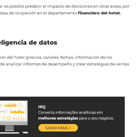
ión en tiempo real, los informes llegan con información c
asar horas extrayendo y cruzando datos en hojas de cálculo
atos están listos para su análisis.
es que antes eran responsables de generar este gran volu
iones que también requieren su atención, aumentando la 
y necesidades
 tiempo real, es posible predecir el impacto de decisiones e
 en la alta tasa de ocupación en el departamento
financie