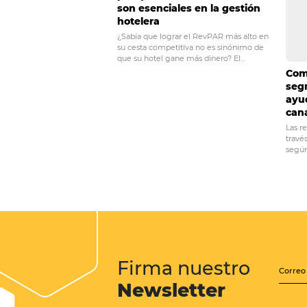
entendiendo mejor su percepción
necesitan.
administración
HIQ
POST ANTERIOR
MEJORA tus ventas