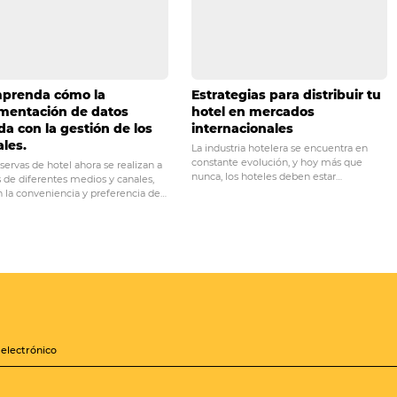
 de calidad, confort, buen servicio y pudiendo adaptarse 
PRÓ
 con 5 estrategias
AUMENTA la tarifa media de 