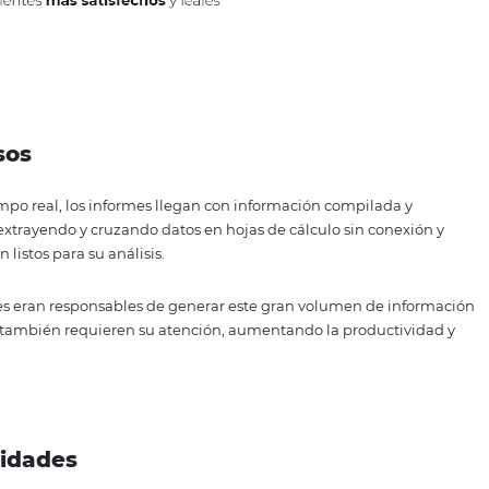
nibees
s procesos