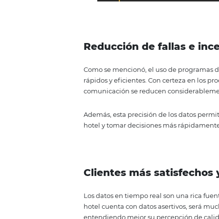
HiQ Market Analytic
HIQ Omnibees centraliza toda la 
huéspedes, etc.) en un solo lug
enfocadas a la conversión.