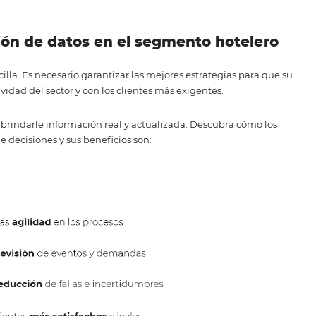
a tienen dudas sobre la mejor forma de utilizar los datos r
muy complejo y las fuentes son vastas.
xplorará todos los beneficios clave de la gestión de datos e
a magistral. ¡Verificar!
la gestión de datos en el segmento 
ea tan sencilla. Es necesario garantizar las mejores estrate
competitividad del sector y con los clientes más exigentes
 gerente al brindarle información real y actualizada. Desc
n la toma de decisiones y sus beneficios son: