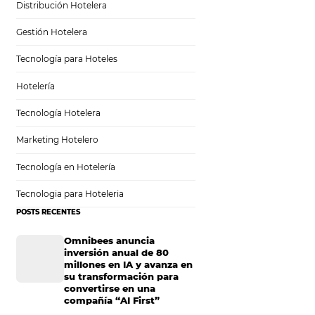
ercado con mucha
 por los clientes,
Sem categoria
s saber más? Sigue
cambiando el
Distribución Hotelera
Gestión Hotelera
Tecnología para Hoteles
Hotelería
 motor de
ea miles de
Tecnología Hotelera
se conoce como el
 una palabra, el
Marketing Hotelero
as de sus socios)
Tecnología en Hotelería
ores
son como
ndice creado por
Tecnologia para Hoteleria
los mejores
POSTS RECENTES