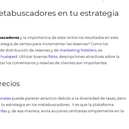
abuscadores también se apoyan de las estrategias de mark
 de forma notoria un alcance efectivo de nuevos huéspedes
los metabuscadores y las OTA es que mientras los metabusc
 alojamientos.
erencia entre buscadores y
s?
sultados de múltiples fuentes, a diferencia de los buscad
ionado, los metabuscadores pueden buscar directamente
se de
datos
de las
agencias
online (OTA) y en los buscadores
o web de varias agencias de viajes en línea para buscar y c
 una herramienta: el
metabuscador
.
Precisamente por est
ada vez más la atención entre quienes necesitan servicios