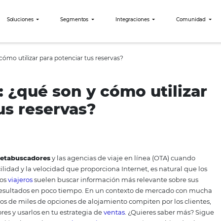
bees?
Soluciones
Segmentos
Integraciones
qué son y cómo utilizar para potenciar tus reservas?
es: ¿qué son y cómo u
ar tus reservas?
ás en los
metabuscadores
y las agencias de viaje en línea
toda la facilidad y la velocidad que proporciona Internet, e
d.
Así que los
viajeros
suelen buscar información más releva