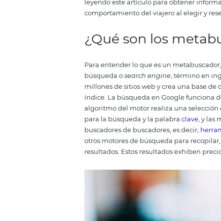
opciones de alojamiento y recib
competencia
, donde cada uno d
es esencial saber qué son los m
leyendo este artículo para obte
comportamiento del viajero al el
¿Qué son los m
Para entender lo que es un met
búsqueda o
search engine
, tér
millones de sitios web y crea un
índice. La búsqueda en Google 
algoritmo del motor realiza una
para la búsqueda y la palabra
c
buscadores de buscadores, es de
otros motores de búsqueda para r
resultados.
Estos resultados exh