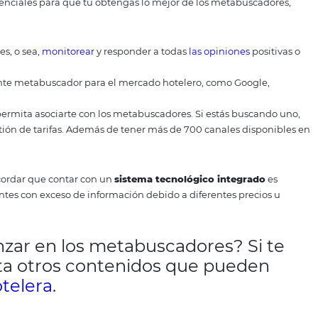
rfil actualizado
 permiten a un hotel independiente tener un perfil en su
o de accesos al canal de reserva, ya que los
hoteles
ganan
argo, el hotelero debe mantener el perfil actualizado y bu
etabuscadores específicos del sector hotelero es la mejor 
ientas ya tienen un know-how del segmento. Los llamados
oyar las
estrategias
específicas de tu hotel.
Hay otras accio
antes aliados para tu negocio. Cómo contar con
personal
q
alizado en marketing hotelero online, incluso en
redes soci
rentes canales de reserva, el enfoque en la experiencia del 
istema central de reservas son fundamentales para el éxito 
e los metabuscadores todaví