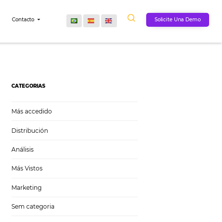
Comunidad
Contacto
tilizar
CATEGORIAS
Más accedido
Distribución
Análisis
 (OTA) cuando
Más Vistos
s natural que los
nte sobre sus
Marketing