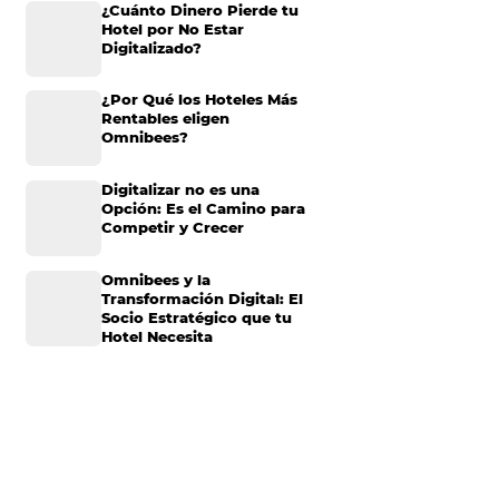
Omnibees anuncia
inversión anual de 80
millones en IA y avanz
su transformación par
convertirse en una
compañía “AI First”
¿Cuánto Dinero Pierde
Hotel por No Estar
Digitalizado?
¿Por Qué los Hoteles 
Rentables eligen
Omnibees?
Digitalizar no es una
Opción: Es el Camino 
Competir y Crecer