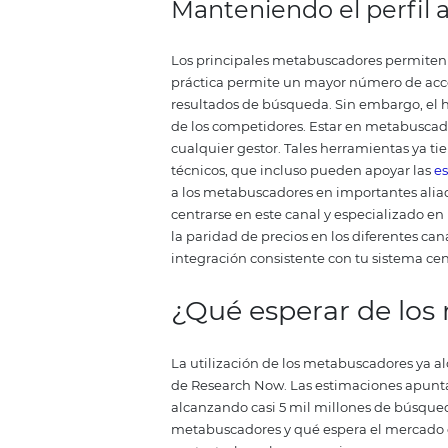
¿Cómo utilizar 
de reservas?
En este punto ya sabes qué son 
plataforma. ¿Pero, cómo usarlos 
metabuscadores funcionan como 
fundamental invertir en la
exper
estructura de tu hotel e incluso
diferenciales.
Gestionando bien 
Mantener precios distintos en d
esto también puede crear un pr
funciona con reglas de compar
competitividad de los precios.