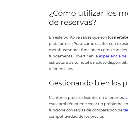
viaje más ágil y sencillo.
Los met
invertir en publicidad, amplían
diferencia significativa entre 
información, ellos no venden los
¿Cuál es la dif
metabuscadore
Los metabuscadores presentan re
limitados a sus socios.
Como menc
de reservas de hoteles, en la ba
modo que, en lugar de ir al siti
viajeros pueden usar solamente
que los metabuscadores atraen c