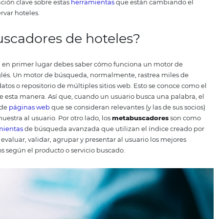
en varios resultados en poco tiempo.
En un contexto de m
e los cientos de miles de opciones de alojamiento compiten
etabuscadores y usarlos en tu estrategia de
ventas
.
¿Quiere
ner información clave sobre estas
herramientas
que están 
egir y reservar hoteles.
etabuscadores de hoteles?
abuscador, en primer lugar debes saber cómo funciona un
mino en inglés.
Un motor de búsqueda, normalmente, rastr
a base de datos o repositorio de múltiples sitios web. Esto 
funciona de esta manera.
Así que, cuando un usuario busca
 selección de
páginas web
que se consideran relevantes (y l
lave
, y las muestra al usuario.
Por otro lado, los
metabuscad
cir,
herramientas
de búsqueda avanzada que utilizan el í
ecopilar, evaluar, validar, agrupar y presentar al usuario 
iben precios según el producto o servicio buscado.