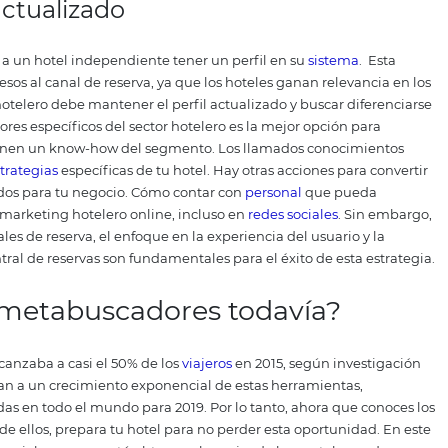
los metabuscadores en tu es
los
metabuscadores
y la importancia de estar entre los re
con tu estrategia de ventas para incrementar las reservas?
canales de distribución de reservas y de
marketing hotel
iencia del huésped
.
Utilizar buenas
fotos
, descripciones at
 disponibilizar los comentarios y reseñas de clientes son im
los precios
iferentes
canales
puede parecer atractivo debido a la divers
oblema en tu estrategia en los metabuscadores.
Y es que 
ación de
tarifas
y, de esa manera, evita acciones centradas