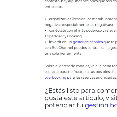
Manteniendo el pe
Los principales metabuscadores
práctica permite un mayor númer
resultados de búsqueda. Sin emb
de los competidores.
Estar en m
cualquier gestor. Tales herram
técnicos, que incluso pueden ap
a los metabuscadores en import
centrarse en este canal y especi
la paridad de precios en los dife
integración consistente con tu s
¿Qué esperar d