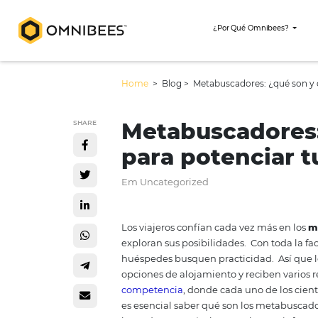
¿Por Qué Omni
Home
> Blog >
Metabuscadores: ¿
Metabuscador
SHARE
para potenci
Em Uncategorized
Los viajeros confían cada vez m
exploran sus posibilidades.
Con 
huéspedes busquen practicida